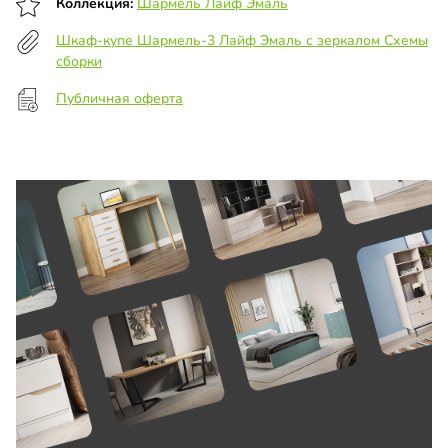
Коллекция:
Шармель Лайф Эмаль
Шкаф-купе Шармель-3 Лайф Эмаль с зеркалом Схемы
сборки
Публичная оферта