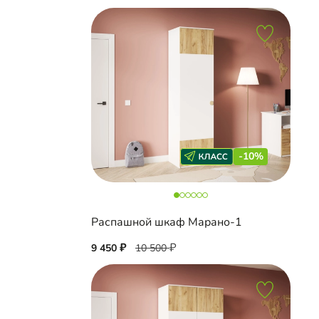
-10%
Распашной шкаф Марано-1
9 450
10 500