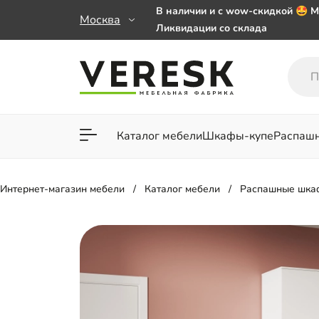
В наличии и с wow-скидкой 🤩 М
Москва
Ликвидации со склада
Мебель на заказ. Выбирайте 🎁
заказе от 50 000 ₽
Важно! Наш Whatsapp переехал
+79101813475 💌
Каталог мебели
Шкафы-купе
Распаш
Для гостиной
Для спа
Интернет-магазин мебели
Каталог мебели
Распашные шка