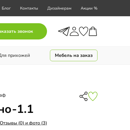
Блог
Контакты
Дизайнерам
Акции %
аказать звонок
Для прихожей
Мебель на заказ
каф
но-1.1
Отзывы (0) и фото (3)