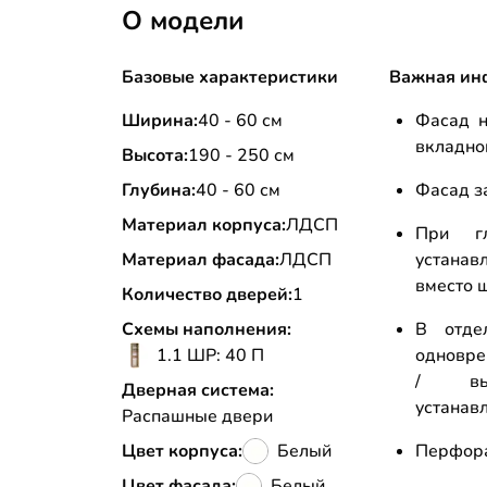
О модели
Базовые характеристики
Важная ин
Ширина:
40 - 60 см
Фасад н
вкладно
Высота:
190 - 250 см
Глубина:
40 - 60 см
Фасад з
Материал корпуса:
ЛДСП
При г
Материал фасада:
ЛДСП
устана
вместо ш
Количество дверей:
1
Схемы наполнения:
В отде
1.1 ШР: 40 П
одновре
/ вы
Дверная система:
устанав
Распашные двери
Цвет корпуса:
Белый
Перфора
Цвет фасада:
Белый