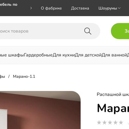
ебель по
О фабрике
Доставка
Шоурумы
🎁🎁 при
З
 на номер
ные шкафы
Гардеробные
Для кухни
Для детской
Для ванной
льни
фы
Марано-1.1
Распашной ш
Мара