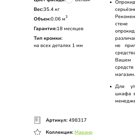
Опрокид
Вес:
35.4 кг
серьёз
Рекоме
3
Объем:
0.06 м
стене
Гарантия:
18 месяцев
опрок
Тип кромки:
различа
на всех деталях 1 мм
не прил
средств
Вашем 
средств
магазин
Для ут
шкафа в
менедж
Артикул:
498317
Коллекция:
Марано