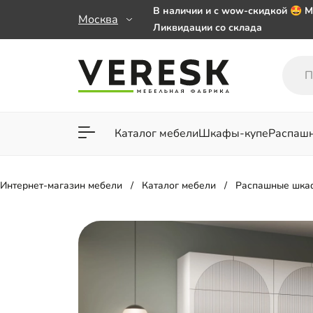
В наличии и с wow-скидкой 🤩 М
Москва
Ликвидации со склада
Мебель на заказ. Выбирайте 🎁
заказе от 50 000 ₽
Важно! Наш Whatsapp переехал
+79101813475 💌
Каталог мебели
Шкафы-купе
Распаш
Для гостиной
Для спа
Интернет-магазин мебели
Каталог мебели
Распашные шка