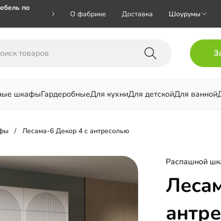
ебель по
О фабрике
Доставка
Шоурумы
🎁🎁 при
З
 на номер
ные шкафы
Гардеробные
Для кухни
Для детской
Для ванной
льни
фы
Лесама-6 Декор 4 с антресолью
Распашной ш
Лесам
антр