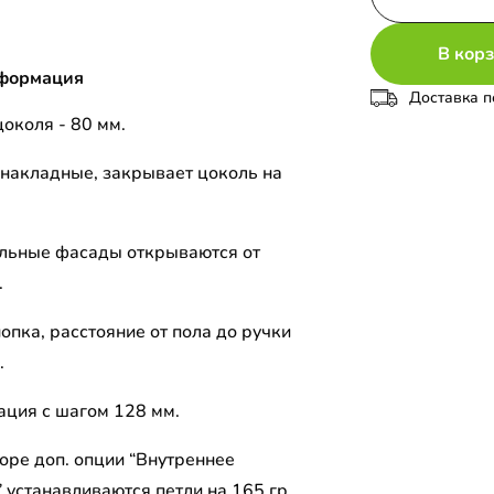
В кор
формация
Доставка п
околя - 80 мм.
накладные, закрывает цоколь на
льные фасады открываются от
.
опка, расстояние от пола до ручки
.
ция с шагом 128 мм.
оре доп. опции “Внутреннее
 устанавливаются петли на 165 гр.