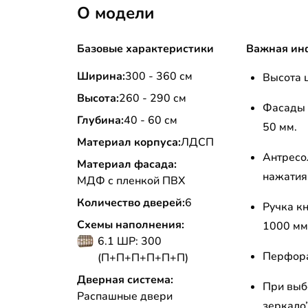
О модели
Базовые характеристики
Важная ин
Ширина:
300 - 360 см
Высота ц
Высота:
260 - 290 см
Фасады 
Глубина:
40 - 60 см
50 мм.
Материал корпуса:
ЛДСП
Антресо
Материал фасада:
нажатия
МДФ с пленкой ПВХ
Количество дверей:
6
Ручка кн
Схемы наполнения:
1000 мм
6.1 ШР: 300
Перфора
(П+П+П+П+П+П)
Дверная система:
При выб
Распашные двери
зеркало”