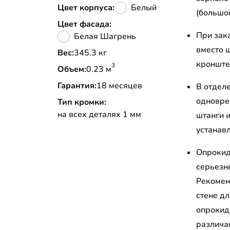
Цвет корпуса:
Белый
(большо
Цвет фасада:
При зак
Белая Шагрень
вместо 
Вес:
345.3 кг
кронштей
3
Объем:
0.23 м
Гарантия:
18 месяцев
В отдел
одновре
Тип кромки:
на всех деталях 1 мм
штанги 
устанав
Опрокид
серьезн
Рекомен
стене д
опрокид
различа