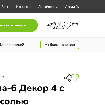
Блог
Контакты
Дизайнерам
Акции %
аказать звонок
Для прихожей
Мебель на заказ
каф
а-6 Декор 4 с
есолью