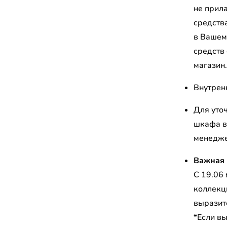
не прил
средств
в Вашем
средств
магазин
Внутрен
Для уто
шкафа в
менедж
Важная 
С 19.06
коллекц
выразит
*Если в