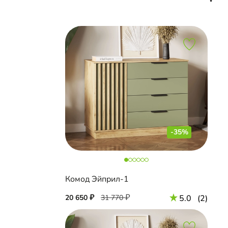
-35%
Комод Эйприл-1
20 650
31 770
5.0
(2)