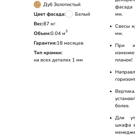
Дуб Золотистый
фасада 
Цвет фасада:
Белый
мм.
Вес:
87 кг
Свесы к
3
Объем:
0.04 м
мм.
Гарантия:
18 месяцев
При из
Тип кромки:
изменяе
на всех деталях 1 мм
планок!
Напра
горизон
Вертика
устана
более.
Для ут
шкафа в
менедж