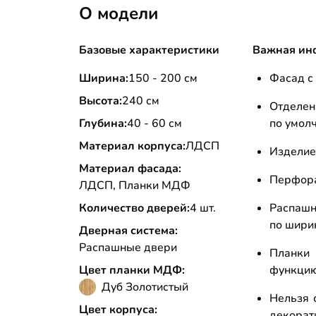
О модели
Базовые характеристики
Важная ин
Ширина:
150 - 200 см
Фасад с
Высота:
240 см
Отделен
Глубина:
40 - 60 см
по умол
Материал корпуса:
ЛДСП
Изделие
Материал фасада:
Перфора
ЛДСП, Планки МДФ
Количество дверей:
4 шт.
Распашн
по шири
Дверная система:
Распашные двери
Планки
Цвет планки МДФ:
функцию
Дуб Золотистый
Нельзя 
Цвет корпуса:
декора