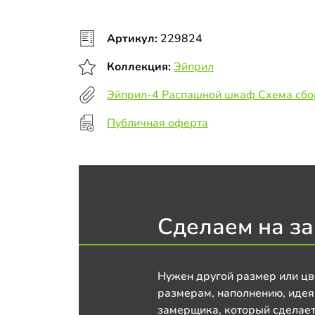
Артикул:
229824
Коллекция:
Эйприл
Эйприл-4 Распашной шкаф Схема сбо
Публичная оферта
Сделаем на за
Нужен другой размер или цв
размерам, наполнению, идея
замерщика, который сделает