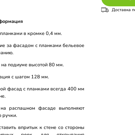
Доставка п
формация
 планками в кромке 0,4 мм.
ие за фасадом с планками бельевое
чанию.
 на подиуме высотой 80 мм.
ция с шагом 128 мм.
ой фасад с планками всегда 400 мм
не.
 на распашном фасаде выполняют
 ручки.
ставить впритык к стене со стороны
тивных реек, для открывания