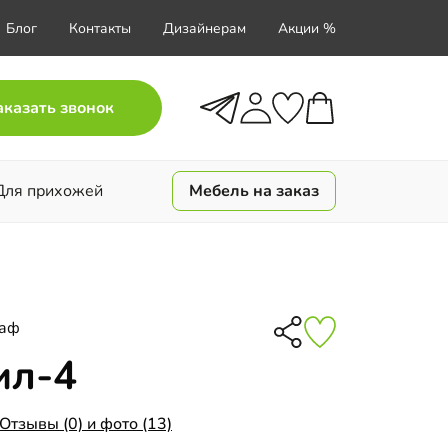
Блог
Контакты
Дизайнерам
Акции %
аказать звонок
Для прихожей
Мебель на заказ
каф
ил-4
Отзывы (0) и фото (13)