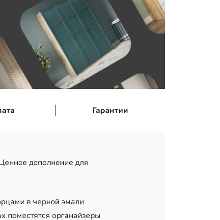
лата
Гарантии
 Ценное дополнение для
орцами в черной эмали
ах поместятся органайзеры