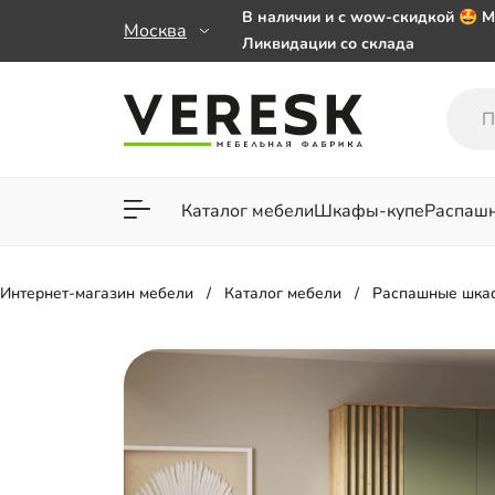
В наличии и с wow-скидкой 🤩 М
Москва
Ликвидации со склада
Мебель на заказ. Выбирайте 🎁
заказе от 50 000 ₽
Важно! Наш Whatsapp переехал
+79101813475 💌
Каталог мебели
Шкафы-купе
Распаш
Для гостиной
Для спа
Интернет-магазин мебели
Каталог мебели
Распашные шка