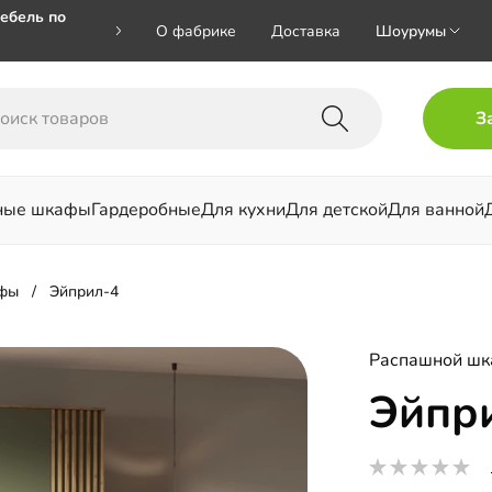
ебель по
О фабрике
Доставка
Шоурумы
🎁🎁 при
З
 на номер
ные шкафы
Гардеробные
Для кухни
Для детской
Для ванной
льни
фы
Эйприл-4
Распашной ш
Эйпр