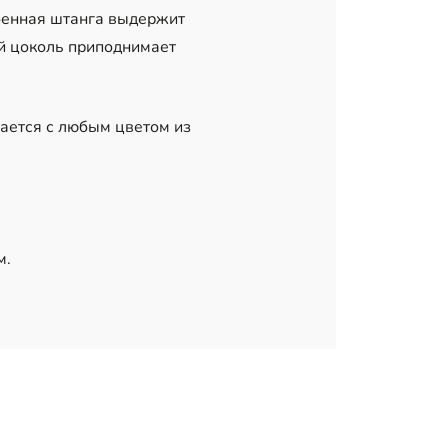
роенная штанга выдержит
й цоколь приподнимает
тается с любым цветом из
м.