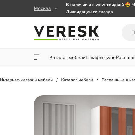
В наличии и с wow-скидкой 🤩 М
Москва
Ликвидации со склада
Мебель на заказ. Выбирайте 🎁
заказе от 50 000 ₽
Важно! Наш Whatsapp переехал
+79101813475 💌
Каталог мебели
Шкафы-купе
Распаш
Для гостиной
Для спа
Интернет-магазин мебели
Каталог мебели
Распашные шка