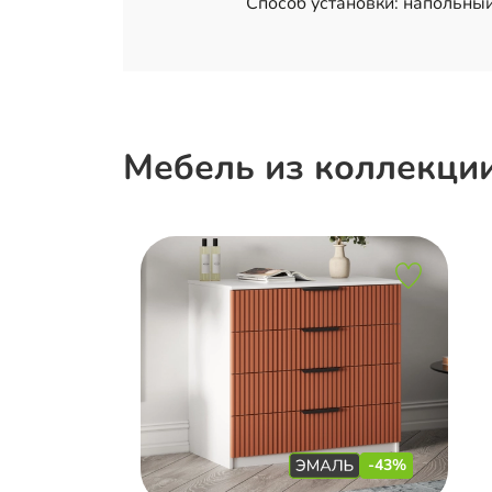
Способ установки: напольный
Мебель из коллекци
-43%