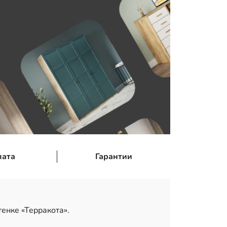
лата
Гарантии
нке «Терракота».