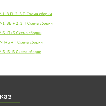
Р-1_3 П+2_3 П Схема сборки
-1_3Б + 2_3 П Схема сборки
Р-Б+П+Б Схема сборки
Р-П+Б +П Схема сборки
Р-Б+Б+Б Схема сборки
каз