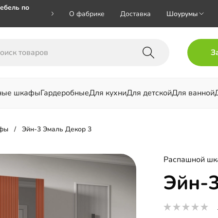
ебель по
О фабрике
Доставка
Шоурумы
🎁🎁 при
З
 на номер
ные шкафы
Гардеробные
Для кухни
Для детской
Для ванной
льни
фы
Эйн-3 Эмаль Декор 3
Распашной ш
Эйн-3