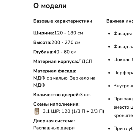
О модели
Базовые характеристики
Важная ин
Ширина:
120 - 180 см
Фасады 
Высота:
200 - 270 см
Фасад з
Глубина:
40 - 60 см
Цоколь 
Материал корпуса:
ЛДСП
Материал фасада:
Перфора
МДФ с эмалью, Зеркало на
МДФ
Внутрен
Количество дверей:
3 шт.
При зак
Схемы наполнения:
вместо 
3.1 ШР: 120 (1/3 П + 2/3 П)
кронште
Дверная система:
Распашные двери
При глу