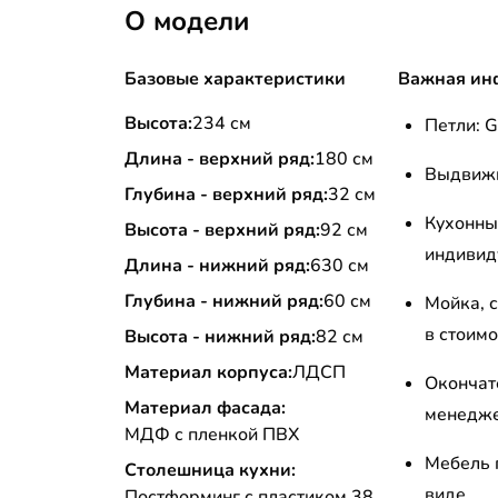
О модели
Базовые характеристики
Важная ин
Высота:
234 см
Петли: G
Длина - верхний ряд:
180 см
Выдвижн
Глубина - верхний ряд:
32 см
Кухонны
Высота - верхний ряд:
92 см
индивид
Длина - нижний ряд:
630 см
Глубина - нижний ряд:
60 см
Мойка, с
в стоимо
Высота - нижний ряд:
82 см
Материал корпуса:
ЛДСП
Окончат
Материал фасада:
менедже
МДФ с пленкой ПВХ
Мебель 
Столешница кухни:
виде.
Постформинг с пластиком 38