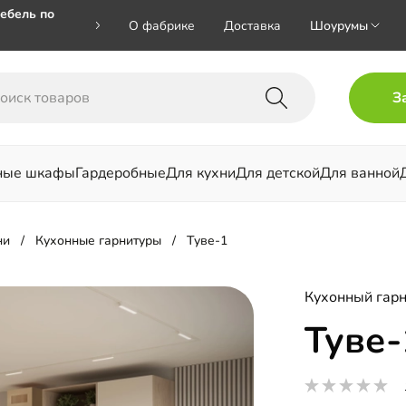
ебель по
О фабрике
Доставка
Шоурумы
🎁🎁 при
З
 на номер
ные шкафы
Гардеробные
Для кухни
Для детской
Для ванной
льни
ни
Кухонные гарнитуры
Туве-1
Кухонный гарн
Туве-