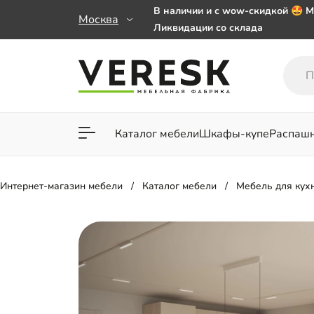
В наличии и с wow-скидкой 🤩 М
Москва
Ликвидации со склада
Мебель на заказ. Выбирайте 🎁
заказе от 50 000 ₽
Важно! Наш Whatsapp переехал
+79101813475 💌
Каталог мебели
Шкафы-купе
Распаш
Для гостиной
Для спа
Интернет-магазин мебели
Каталог мебели
Мебель для кух