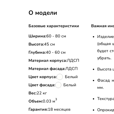
О модели
Базовые характеристики
Важная ин
Ширина:
60 - 80 см
Изделие
(общая 
Высота:
45 см
будет с
Глубина:
40 - 60 см
убрать.
Материал корпуса:
ЛДСП
Материал фасада:
ЛДСП
Высота ц
Цвет корпуса:
Белый
Фасад н
Цвет фасада:
Белый
мм.
Вес:
22 кг
Текстур
3
Объем:
0.03 м
Гарантия:
18 месяцев
Опрокид