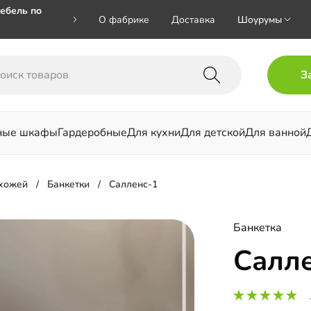
ебель по
О фабрике
Доставка
Шоурумы
🎁🎁 при
З
 на номер
ные шкафы
Гардеробные
Для кухни
Для детской
Для ванной
льни
ихожей
Банкетки
Салленс-1
Банкетка
Салл