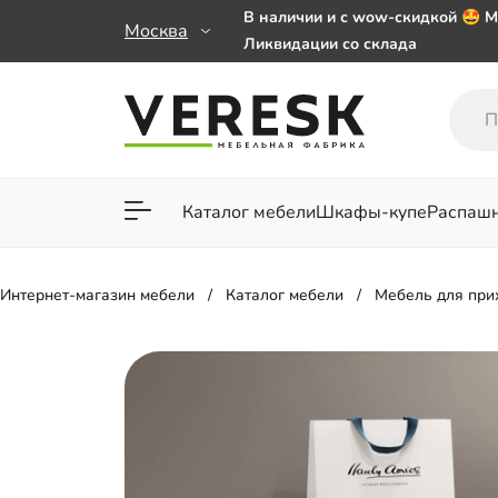
В наличии и с wow-скидкой 🤩 М
Москва
Ликвидации со склада
Мебель на заказ. Выбирайте 🎁
заказе от 50 000 ₽
Важно! Наш Whatsapp переехал
+79101813475 💌
Каталог мебели
Шкафы-купе
Распаш
Для гостиной
Для спа
Интернет-магазин мебели
Каталог мебели
Мебель для пр