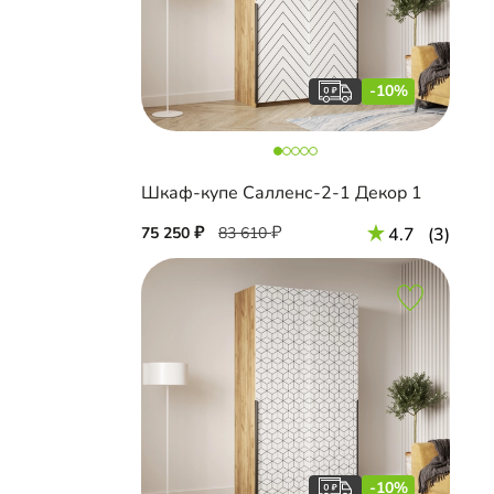
-10%
Шкаф-купе Салленс-2-1 Декор 1
75 250
83 610
4.7
(3)
-10%