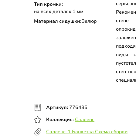
серьез
Тип кромки:
на всех деталях 1 мм
Рекоме
стене
Материал сидушки:
Велюр
опрокид
залож
подходя
виды с
пустоте
стен не
специал
Артикул:
776485
Коллекция:
Салленс
Салленс-1 Банкетка Схема сборки