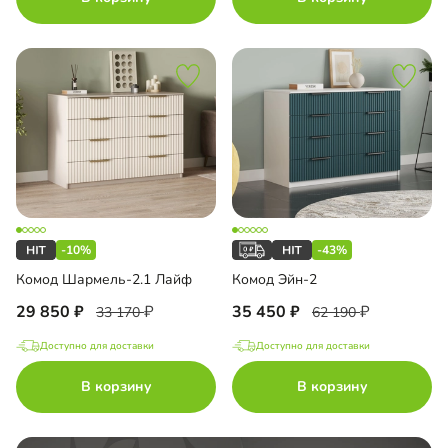
-10%
-43%
Комод Шармель-2.1 Лайф
Комод Эйн-2
29 850
35 450
33 170
62 190
Доступно для доставки
Доступно для доставки
В корзину
В корзину