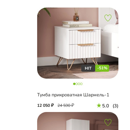
-51%
Тумба прикроватная Шармель-1
12 050
24 590
5.0
(3)