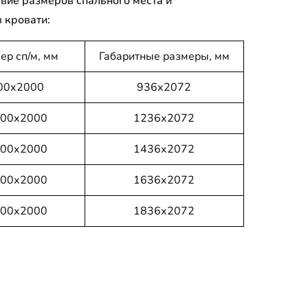
вие размеров спального места и
 кровати:
ер сп/м, мм
Габаритные размеры, мм
00х2000
936х2072
00х2000
1236х2072
00х2000
1436х2072
00х2000
1636х2072
00х2000
1836х2072