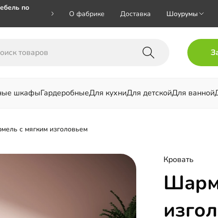
ебель по
О фабрике
Доставка
Шоурумы
🎁🎁 при
З
 на номер
ные шкафы
Гардеробные
Для кухни
Для детской
Для ванной
льни
мель с мягким изголовьем
Кровать
Шарм
изго