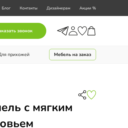
Блог
Контакты
Дизайнерам
Акции %
аказать звонок
Для прихожей
Мебель на заказ
ель с мягким
ловьем