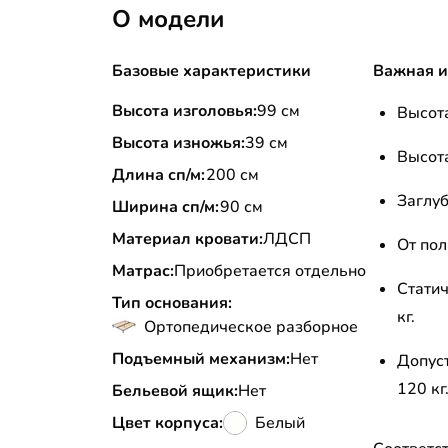
О модели
Базовые характеристики
Важная 
Высота изголовья:
99 см
Высота
Высота изножья:
39 см
Высота
Длина сп/м:
200 см
Заглуб
Ширина сп/м:
90 см
Материал кровати:
ЛДСП
От пол
Матрас:
Приобретается отдельно
Статич
Тип основания:
кг.
Ортопедическое разборное
Подъемный механизм:
Нет
Допус
120 кг
Бельевой ящик:
Нет
Цвет корпуса:
Белый