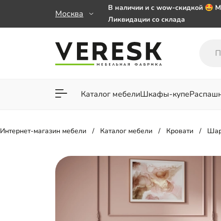
В наличии и с wow-скидкой 🤩 М
Москва
Ликвидации со склада
Мебель на заказ. Выбирайте 🎁
заказе от 50 000 ₽
Важно! Наш Whatsapp переехал
+79101813475 💌
Каталог мебели
Шкафы-купе
Распаш
Для гостиной
Для спа
Интернет-магазин мебели
Каталог мебели
Кровати
Шар