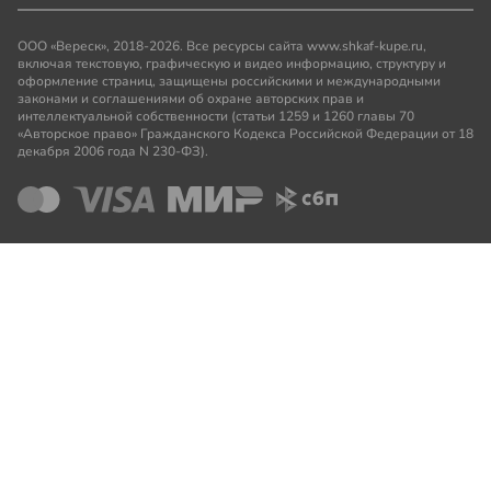
ООО «Вереск», 2018-2026. Все ресурсы сайта www.shkaf-kupe.ru,
включая текстовую, графическую и видео информацию, структуру и
оформление страниц, защищены российскими и международными
законами и соглашениями об охране авторских прав и
интеллектуальной собственности (статьи 1259 и 1260 главы 70
«Авторское право» Гражданского Кодекса Российской Федерации от 18
декабря 2006 года N 230-ФЗ).