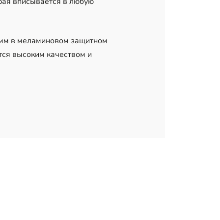
рая вписывается в любую
 мм в меламиновом защитном
тся высоким качеством и