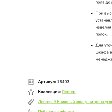
пола до
При выс
устанавл
изделия
полок.
Для уто
шкафа в
менедж
Артикул:
16403
Коллекция:
Лестер
Лестер-9 Книжный шкаф-витрина угло
Публичная оферта