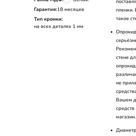
поставл
Гарантия:
18 месяцев
пленки.
такое ст
Тип кромки:
на всех деталях 1 мм
Опрокид
серьёзн
Рекомен
стене д
опрокид
различа
не прил
средств
Вашем д
средств
магазин
Диаметр 