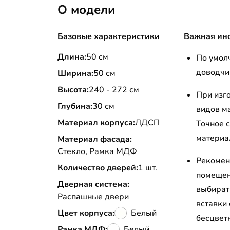
О модели
Базовые характеристики
Важная ин
Длина:
50 см
По умол
доводчи
Ширина:
50 см
Высота:
240 - 272 см
При изг
Глубина:
30 см
видов м
Материал корпуса:
ЛДСП
Точное 
материа
Материал фасада:
Стекло, Рамка МДФ
Рекомен
Количество дверей:
1 шт.
помещени
Дверная система:
выбират
Распашные двери
вставки
Цвет корпуса:
Белый
бесцветн
Рамка МДФ:
Белый