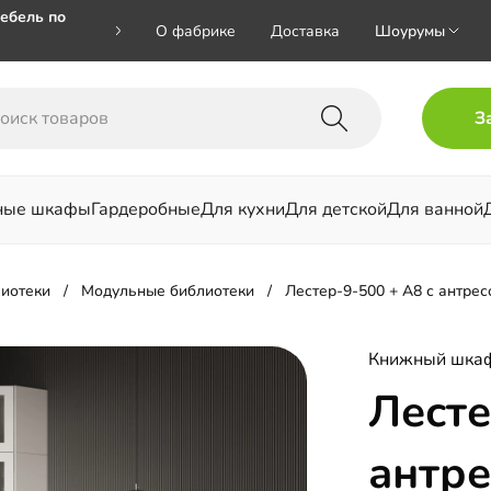
ебель по
О фабрике
Доставка
Шоурумы
🎁🎁 при
З
 на номер
ные шкафы
Гардеробные
Для кухни
Для детской
Для ванной
льни
иотеки
Модульные библиотеки
Лестер-9-500 + А8 с антре
Книжный шкаф
Лесте
антр