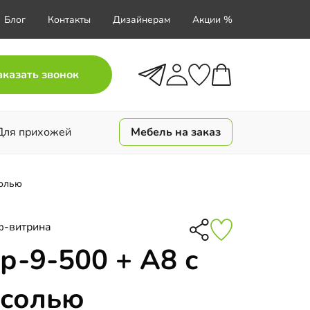
Блог
Контакты
Дизайнерам
Акции %
аказать звонок
Для прихожей
Мебель на заказ
солью
-витрина
р-9-500 + А8 с
есолью