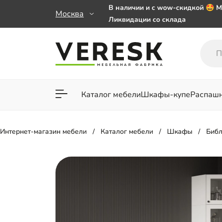
В наличии и с wow-скидкой 🤩 М
Москва
Ликвидации со склада
Мебель на заказ. Выбирайте 🎁
заказе от 50 000 ₽
Важно! Наш Whatsapp переехал
+79101813475 💌
Каталог мебели
Шкафы-купе
Распаш
Для гостиной
Для спа
Интернет-магазин мебели
Каталог мебели
Шкафы
Библ