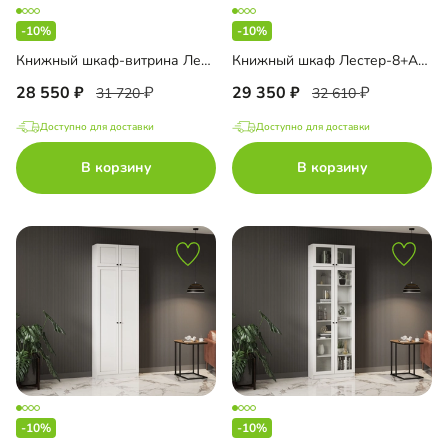
-10%
-10%
Книжный шкаф-витрина Лестер-7+А3 с ящиками и антресолью
Книжный шкаф Лестер-8+А3 с ящиками и антресолью
28 550
29 350
31 720
32 610
Доступно для доставки
Доступно для доставки
В корзину
В корзину
-10%
-10%