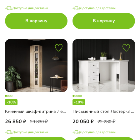
Доступно для доставки
Доступно для доставки
В корзину
В корзину
-10%
-10%
Книжный шкаф-витрина Лестер-9-600 + А8 с антресолью
Письменный стол Лестер-3 угловой
26 850
20 050
29 830
22 280
Доступно для доставки
Доступно для доставки