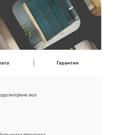
лата
Гарантии
едусмотрено все
ебельными трендами: