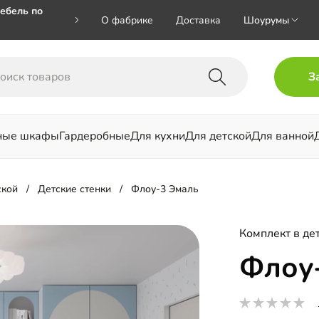
ебель по
О фабрике
Доставка
Шоурумы
🎁🎁 при
З
 на номер
ные шкафы
Гардеробные
Для кухни
Для детской
Для ванной
льни
ской
Детские стенки
Флоу-3 Эмаль
Комплект в де
Флоу