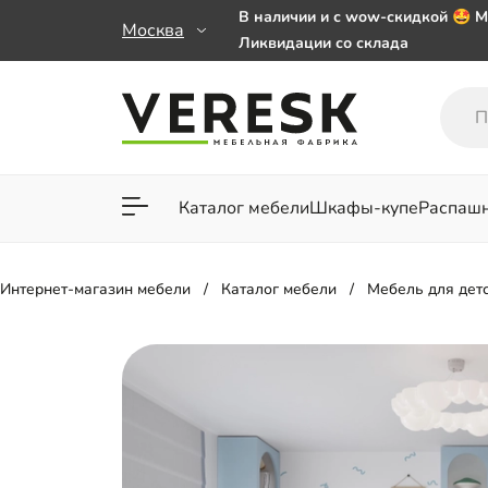
В наличии и с wow-скидкой 🤩 М
Москва
Ликвидации со склада
Мебель на заказ. Выбирайте 🎁
заказе от 50 000 ₽
Важно! Наш Whatsapp переехал
+79101813475 💌
Каталог мебели
Шкафы-купе
Распаш
Для гостиной
Для спа
Интернет-магазин мебели
Каталог мебели
Мебель для дет