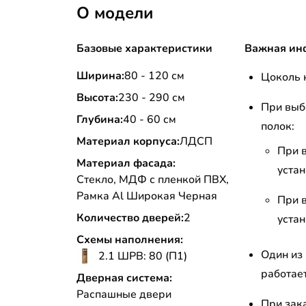
О модели
Базовые характеристики
Важная ин
Ширина:
80 - 120 см
Цоколь 
Высота:
230 - 290 см
При выб
Глубина:
40 - 60 см
полок:
Материал корпуса:
ЛДСП
При 
Материал фасада:
устан
Стекло, МДФ с пленкой ПВХ,
Рамка Al Широкая Черная
При 
Количество дверей:
2
устан
Схемы наполнения:
Один из
2.1 ШРВ: 80 (П1)
работает
Дверная система:
Распашные двери
При зак