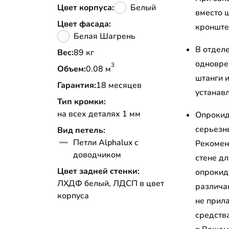
Цвет корпуса:
Белый
вместо 
Цвет фасада:
кронштей
Белая Шагрень
В отдел
Вес:
89 кг
одновре
3
Объем:
0.08 м
штанги 
Гарантия:
18 месяцев
устанав
Тип кромки:
на всех деталях 1 мм
Опрокид
серьезн
Вид петель:
Петли Alphalux с
Рекомен
доводчиком
стене д
Цвет задней стенки:
опрокид
ЛХДФ белый, ЛДСП в цвет
различа
корпуса
не прил
средств