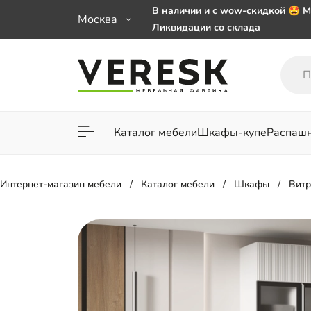
В наличии и с wow-скидкой 🤩 М
Москва
Ликвидации со склада
Мебель на заказ. Выбирайте 🎁
заказе от 50 000 ₽
Важно! Наш Whatsapp переехал
+79101813475 💌
Каталог мебели
Шкафы-купе
Распаш
Для гостиной
Для спа
Интернет-магазин мебели
Каталог мебели
Шкафы
Вит