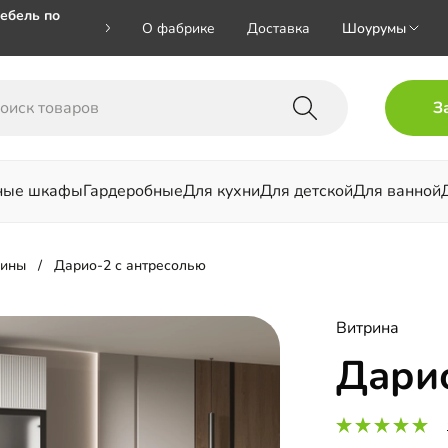
ебель по
О фабрике
Доставка
Шоурумы
🎁🎁 при
З
 на номер
ные шкафы
Гардеробные
Для кухни
Для детской
Для ванной
льни
рины
Дарио-2 с антресолью
Витрина
Дарио