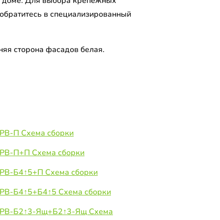
 доме. Для выбора крепежных
 обратитесь в специализированный
.
няя сторона фасадов белая.
ШРВ-П Схема сборки
ШРВ-П+П Схема сборки
ШРВ-Б4↑5+П Схема сборки
ШРВ-Б4↑5+Б4↑5 Схема сборки
 ШРВ-Б2↑3-Ящ+Б2↑3-Ящ Схема