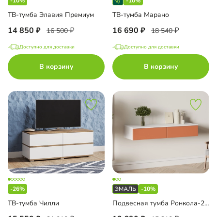
-10%
-10%
ТВ-тумба Элавия Премиум
ТВ-тумба Марано
14 850
16 690
16 500
18 540
Доступно для доставки
Доступно для доставки
В корзину
В корзину
-26%
-10%
ТВ-тумба Чилли
Подвесная тумба Ронкола-2.1 Эмаль