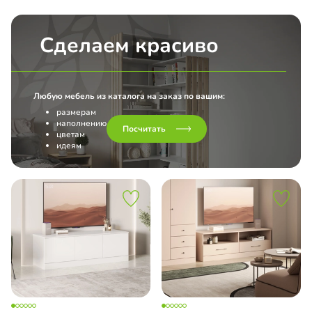
Сделаем красиво
Любую мебель из каталога на заказ по вашим:
размерам
наполнению
Посчитать
цветам
идеям