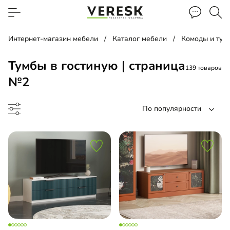
Интернет-магазин мебели
Каталог мебели
Комоды и тум
Тумбы в гостиную | страница
139 товаров
№2
По популярности
умба
есная тумба