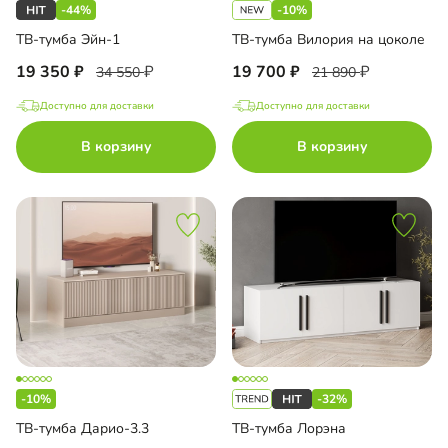
-44%
-10%
ТВ-тумба Эйн-1
ТВ-тумба Вилория на цоколе
до
19 350
19 700
34 550
21 890
Доступно для доставки
Доступно для доставки
В корзину
В корзину
до
до
до
-10%
-32%
ТВ-тумба Дарио-3.3
ТВ-тумба Лорэна