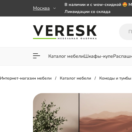
В наличии и с wow-скидкой 🤩 М
Москва
Ликвидации со склада
Мебель на заказ. Выбирайте 🎁
заказе от 50 000 ₽
Важно! Наш Whatsapp переехал
+79101813475 💌
Каталог мебели
Шкафы-купе
Распаш
Для гостиной
Для спа
Интернет-магазин мебели
Каталог мебели
Комоды и тумбы