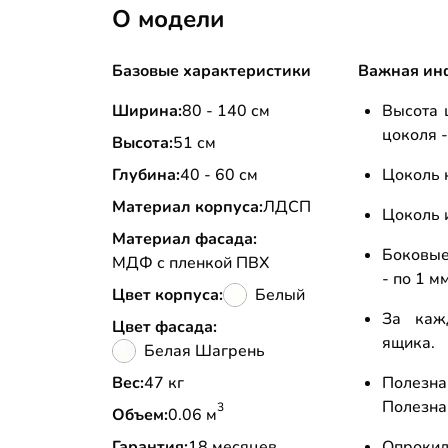
О модели
Базовые характеристики
Важная ин
Ширина:
80 - 140 см
Высота 
цоколя -
Высота:
51 см
Глубина:
40 - 60 см
Цоколь 
Материал корпуса:
ЛДСП
Цоколь 
Материал фасада:
Боковые
МДФ с пленкой ПВХ
- по 1 м
Цвет корпуса:
Белый
За каж
Цвет фасада:
ящика.
Белая Шагрень
Вес:
47 кг
Полезна
Полезна
3
Объем:
0.06 м
Гарантия:
18 месяцев
Опрокид