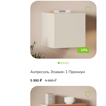
-10%
Антресоль Элавия-1 Премиум
5 990
6 660