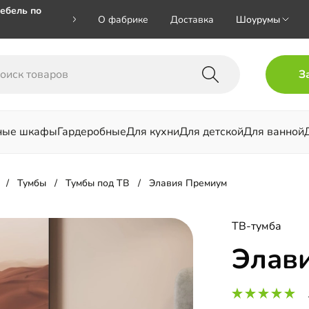
ебель по
О фабрике
Доставка
Шоурумы
🎁🎁 при
З
 на номер
ные шкафы
Гардеробные
Для кухни
Для детской
Для ванной
льни
Тумбы
Тумбы под ТВ
Элавия Премиум
ТВ-тумба
Элав