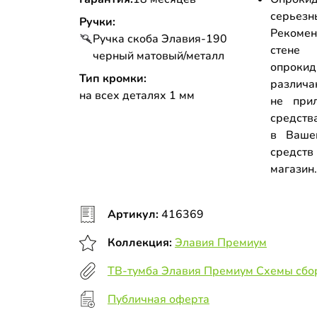
серьез
Ручки:
Рекоме
Ручка скоба Элавия-190
стене
черный матовый/металл
опрок
Тип кромки:
различа
на всех деталях 1 мм
не прил
средств
в Ваше
средств
магазин
Артикул:
416369
Коллекция:
Элавия Премиум
ТВ-тумба Элавия Премиум Схемы сбо
Публичная оферта