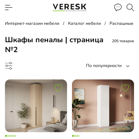
Интернет-магазин мебели
Каталог мебели
Распашные ш
Шкафы пеналы | страница
205 товаров
№2
По популярности
ина
ашной шкаф