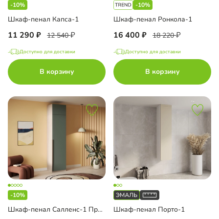
-10%
-10%
жный шкаф
Шкаф-пенал Капса-1
Шкаф-пенал Ронкола-1
ный шкаф-витрина
11 290
16 400
12 540
18 220
ашной шкаф угловой
Доступно для доставки
Доступно для доставки
В корзину
В корзину
 под стиральную машину
 в ванную комнату
до
есной шкаф
до
-10%
до
Шкаф-пенал Салленс-1 Премиум с антресолью
Шкаф-пенал Порто-1