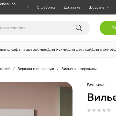
ебель по
О фабрике
Доставка
Шоурумы
🎁🎁 при
З
 на номер
ные шкафы
Гардеробные
Для кухни
Для детской
Для ванной
льни
ихожей
Зеркала в прихожую
Вильена с зеркалом
Вешалка
Вилье