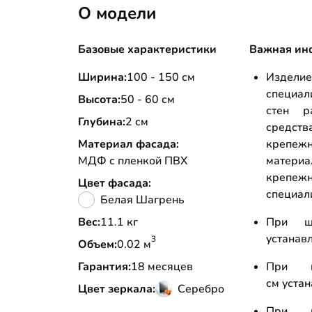
О модели
Базовые характеристики
Важная ин
Ширина:
100 - 150 см
Изделие
специа
Высота:
50 - 60 см
стен р
Глубина:
2 см
средст
Материал фасада:
крепеж
МДФ с пленкой ПВХ
материа
крепе
Цвет фасада:
специал
Белая Шагрень
Вес:
11.1 кг
При ш
устанав
3
Объем:
0.02 м
Гарантия:
18 месяцев
При 
см уста
Цвет зеркала:
Серебро
При 