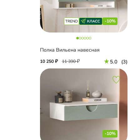
-10%
Полка Вильена навесная
10 250
11 390
5.0
(3)
-10%