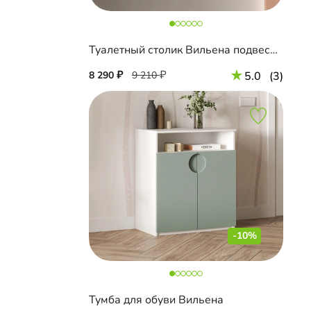
Туалетный столик Вильена подвесной
8 290
9 210
5.0
(3)
-10%
Тумба для обуви Вильена