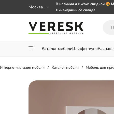
В наличии и с wow-скидкой 🤩 М
Москва
Ликвидации со склада
Мебель на заказ. Выбирайте 🎁
заказе от 50 000 ₽
Важно! Наш Whatsapp переехал
+79101813475 💌
Каталог мебели
Шкафы-купе
Распаш
Для гостиной
Для спа
Интернет-магазин мебели
Каталог мебели
Мебель для пр