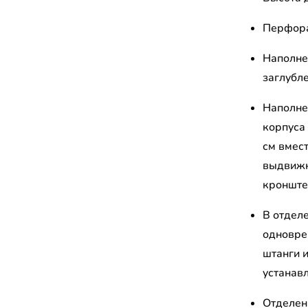
Перфора
Наполне
заглубле
Наполне
корпуса
см вмес
выдвижн
кронште
В отдел
одновре
штанги 
устанав
Отделен