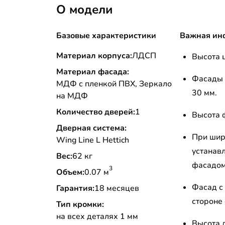
О модели
Базовые характеристики
Важная ин
Материал корпуса:
ЛДСП
Высота ц
Материал фасада:
Фасады 
МДФ с пленкой ПВХ, Зеркало
30 мм.
на МДФ
Количество дверей:
1
Высота 
Дверная система:
При шир
Wing Line L Hettich
устанав
Вес:
62 кг
фасадом
3
Объем:
0.07 м
Фасад с
Гарантия:
18 месяцев
стороне
Тип кромки:
на всех деталях 1 мм
Высота д