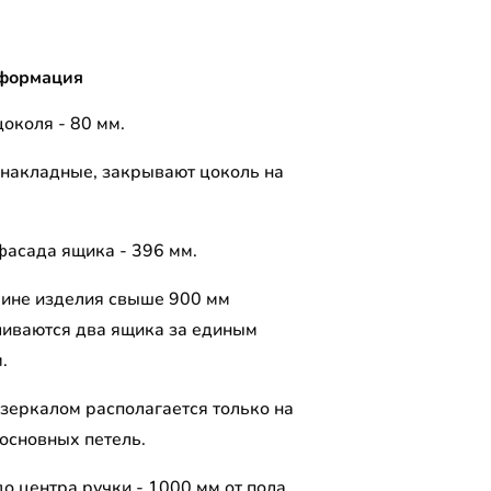
формация
околя - 80 мм.
накладные, закрывают цоколь на
фасада ящика - 396 мм.
ине изделия свыше 900 мм
ливаются два ящика за единым
.
 зеркалом располагается только на
 основных петель.
о центра ручки - 1000 мм от пола.