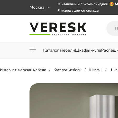
В наличии и с wow-скидкой 🤩 М
Москва
Ликвидации со склада
Мебель на заказ. Выбирайте 🎁
заказе от 50 000 ₽
Важно! Наш Whatsapp переехал
+79101813475 💌
Каталог мебели
Шкафы-купе
Распаш
Для гостиной
Для спа
Интернет-магазин мебели
Каталог мебели
Шкафы
Шка