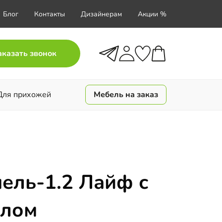
Блог
Контакты
Дизайнерам
Акции %
аказать звонок
Для прихожей
Мебель на заказ
ель-1.2 Лайф с
алом