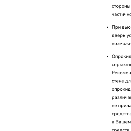
стороны
частичн
При выс
дверь у
возможн
Опрокид
серьезн
Рекомен
стене д
опрокид
различа
не прил
средств
в Вашем
средств