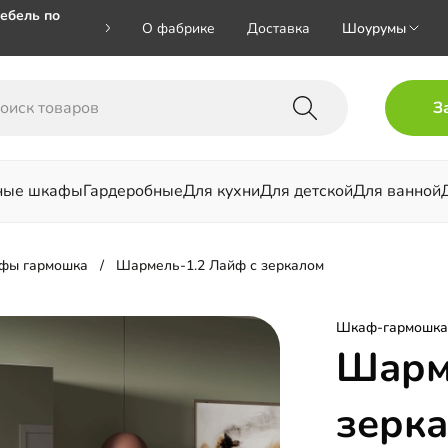
ебель по
О фабрике
Доставка
Шоурумы
🎁🎁 при
З
 на номер
ные шкафы
Гардеробные
Для кухни
Для детской
Для ванной
льни
фы гармошка
Шармель-1.2 Лайф с зеркалом
Шкаф-гармошка
Шарм
зерк