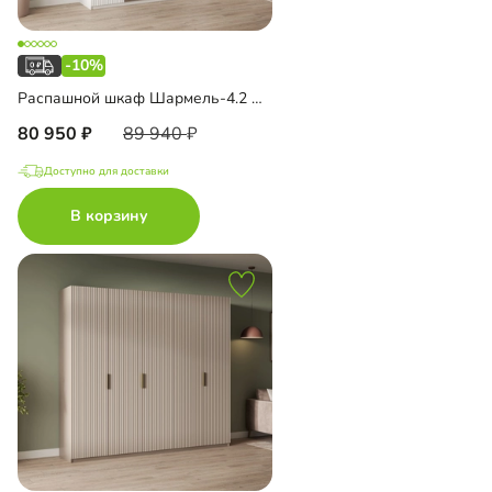
-10%
Распашной шкаф Шармель-4.2 Лайф с зеркалом и антресолью
80 950
89 940
Доступно для доставки
В корзину