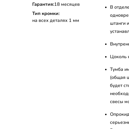
Гарантия:
18 месяцев
В отдел
Тип кромки:
одновре
на всех деталях 1 мм
штанги 
устанав
Внутрен
Цоколь 
Тумба им
(общая 
будет ст
необход
свесы м
Опрокид
серьезн