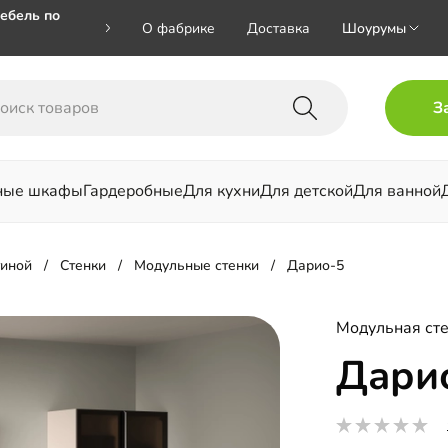
ебель по
О фабрике
Доставка
Шоурумы
🎁🎁 при
З
 на номер
ные шкафы
Гардеробные
Для кухни
Для детской
Для ванной
льни
тиной
Стенки
Модульные стенки
Дарио-5
Модульная ст
Дари