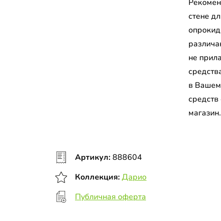
Рекомен
стене д
опрокид
различа
не прил
средств
в Вашем
средств
магазин
Артикул:
888604
Коллекция:
Дарио
Публичная оферта