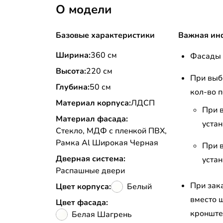
О модели
Базовые характеристики
Важная ин
Ширина:
360 см
Фасады 
Высота:
220 см
При выб
Глубина:
50 см
кол-во п
Материал корпуса:
ЛДСП
При 
Материал фасада:
устан
Стекло, МДФ с пленкой ПВХ,
Рамка Al Широкая Черная
При 
Дверная система:
устан
Распашные двери
При зак
Цвет корпуса:
Белый
вместо 
Цвет фасада:
кронштей
Белая Шагрень