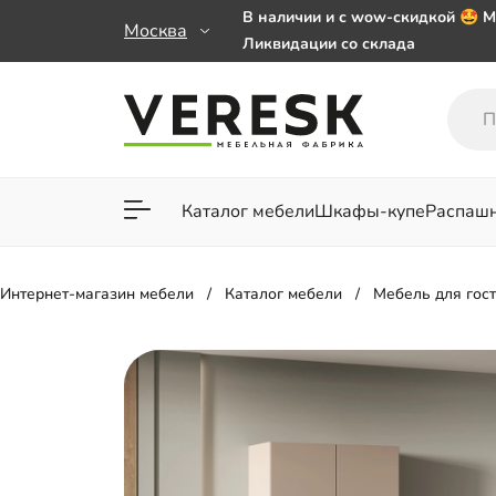
В наличии и с wow-скидкой 🤩 М
Москва
Ликвидации со склада
Мебель на заказ. Выбирайте 🎁
заказе от 50 000 ₽
Важно! Наш Whatsapp переехал
+79101813475 💌
Каталог мебели
Шкафы-купе
Распаш
Для гостиной
Для спа
Интернет-магазин мебели
Каталог мебели
Мебель для гос