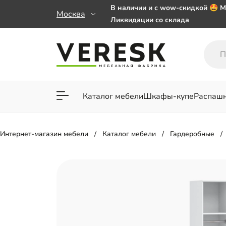
В наличии и с wow-скидкой 🤩 М
Москва
Ликвидации со склада
Мебель на заказ. Выбирайте 🎁
заказе от 50 000 ₽
Важно! Наш Whatsapp переехал
+79101813475 💌
Каталог мебели
Шкафы-купе
Распаш
Для гостиной
Для спа
Интернет-магазин мебели
Каталог мебели
Гардеробные