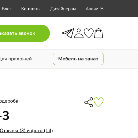
Блог
Контакты
Дизайнерам
Акции %
аказать звонок
Для прихожей
Мебель на заказ
рдероба
-3
Отзывы (3) и фото (14)