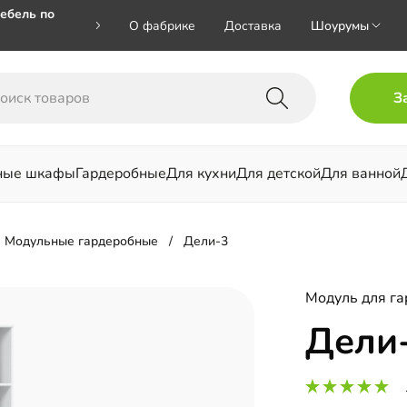
ебель по
О фабрике
Доставка
Шоурумы
🎁🎁 при
З
 на номер
ные шкафы
Гардеробные
Для кухни
Для детской
Для ванной
льни
Модульные гардеробные
Дели-3
Модуль для га
Дели