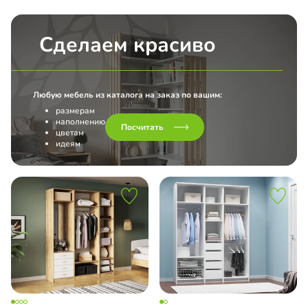
Сделаем красиво
Любую мебель из каталога на заказ по вашим:
размерам
наполнению
Посчитать
цветам
идеям