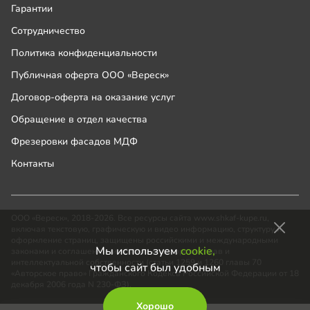
Гарантии
Сотрудничество
Политика конфиденциальности
Публичная оферта ООО «Вереск»
Договор-оферта на оказание услуг
Обращение в отдел качества
Фрезеровки фасадов МДФ
Контакты
ООО «Вереск», 2018-2026. Все ресурсы сайта www.shkaf-kupe.ru,
включая текстовую, графическую и видео информацию, структуру и
оформление страниц, защищены российскими и международными
Мы используем
cookie,
законами и соглашениями об охране авторских прав и
интеллектуальной собственности (статьи 1259 и 1260 главы 70
чтобы сайт был удобным
«Авторское право» Гражданского Кодекса Российской Федерации от 18
декабря 2006 года N 230-ФЗ).
Хорошо