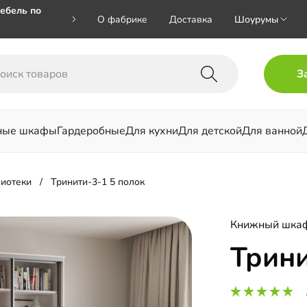
ебель по
О фабрике
Доставка
Шоурумы
🎁🎁 при
З
 на номер
ные шкафы
Гардеробные
Для кухни
Для детской
Для ванной
льни
иотеки
Тринити-3-1 5 полок
Книжный шка
Трини