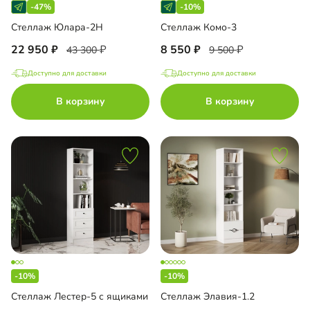
-47%
-10%
евой стеллаж
Стеллаж Юлара-2Н
Стеллаж Комо-3
22 950
8 550
43 300
9 500
Доступно для доставки
Доступно для доставки
до
В корзину
В корзину
до
до
-10%
-10%
до
Стеллаж Лестер-5 с ящиками
Стеллаж Элавия-1.2