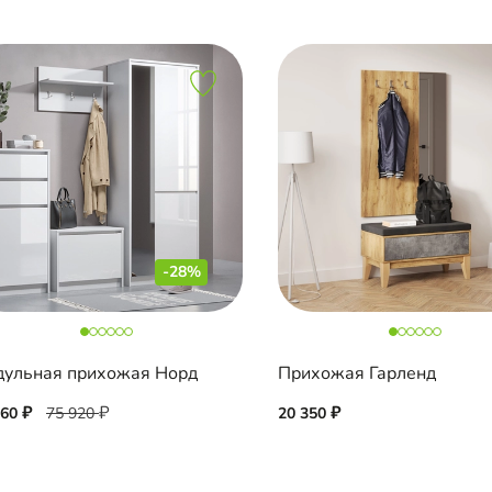
-28%
ульная прихожая Норд
Прихожая Гарленд
660
75 920
20 350