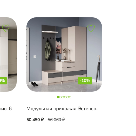
0%
-10%
рио-6
Модульная прихожая Эстенсон-4
50 450
56 060