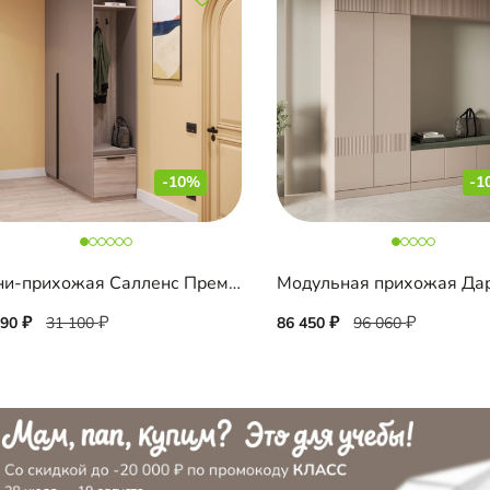
-10%
-1
Мини-прихожая Салленс Премиум торцевая
Модульная прихожая Да
990
31 100
86 450
96 060