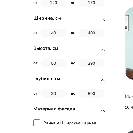
от
до
Ширина, см
от
до
Высота, см
от
до
Глубина, см
от
до
Мод
16 
Материал фасада
Рамка Al Широкая Черная