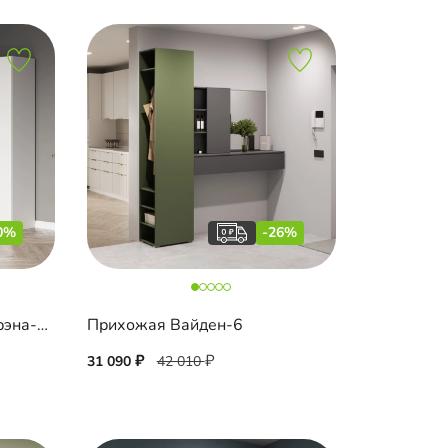
0%
-26%
Модульная прихожая Лорэна-2 угловая
Прихожая Вайден-6
31 090
42 010