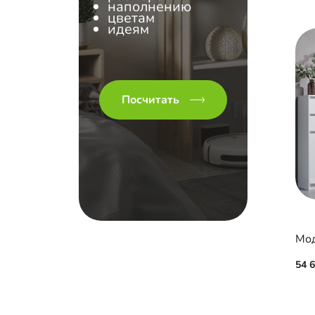
наполнению
цветам
идеям
Посчитать
Мод
54 