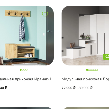
-1
ульная прихожая Ирвинг-1
440
72 000
80 000