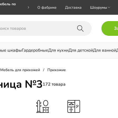
ебель по
О фабрике
Доставка
Шоурумы
🎁🎁 при
З
 на номер
ные шкафы
Гардеробные
Для кухни
Для детской
Для ванной
льни
Мебель для прихожей
Прихожие
аница №3
172 товара