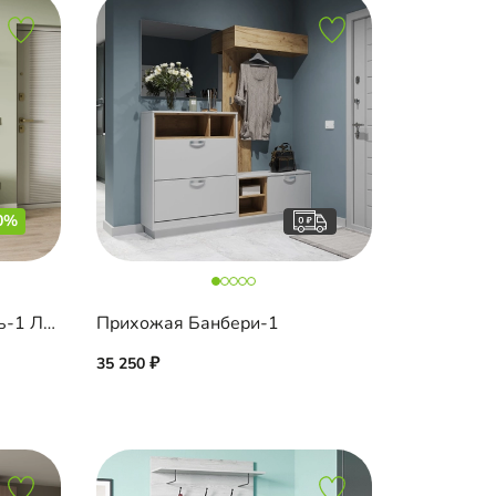
0%
Мини-прихожая Шармель-1 Лайф
Прихожая Банбери-1
35 250