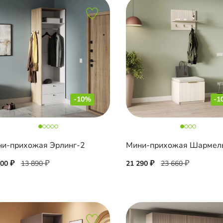
-10%
-1
и-прихожая Эрлинг-2
500
13 890
21 290
23 660