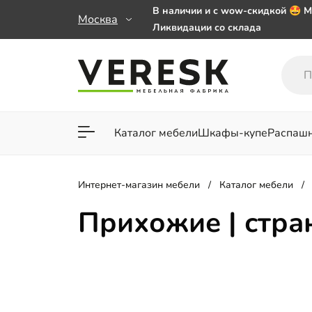
В наличии и с wow-скидкой 🤩 М
Москва
Ликвидации со склада
Мебель на заказ. Выбирайте 🎁
заказе от 50 000 ₽
Важно! Наш Whatsapp переехал
+79101813475 💌
Каталог мебели
Шкафы-купе
Распаш
Для гостиной
Для спа
Интернет-магазин мебели
Каталог мебели
Прихожие | стр