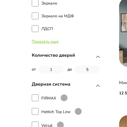
Зеркало
Зеркало на МДФ
ЛДСП
Показать еще
Стекло
МДФ
Количество дверей
МДФ с пленкой ПВХ
от
до
Мин
Дверная система
12 
FIRMAX
Hettich Top Line
Versal