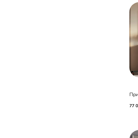
При
77 