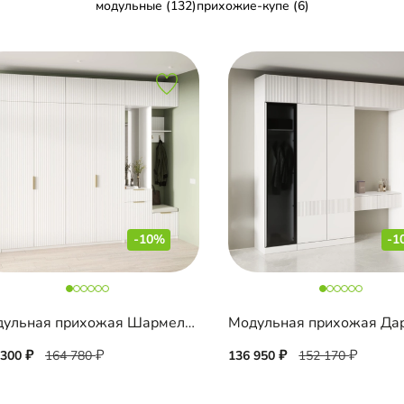
модульные (132)
прихожие-купе (6)
-10%
-1
Модульная прихожая Шармель-5 Лайф
Модульная прихожая Да
 300
164 780
136 950
152 170