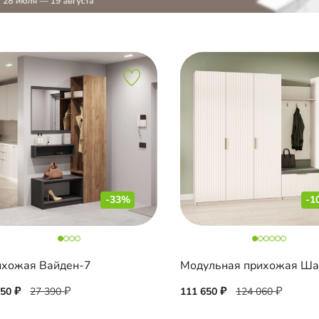
-33%
-1
хожая Вайден-7
350
27 390
111 650
124 060