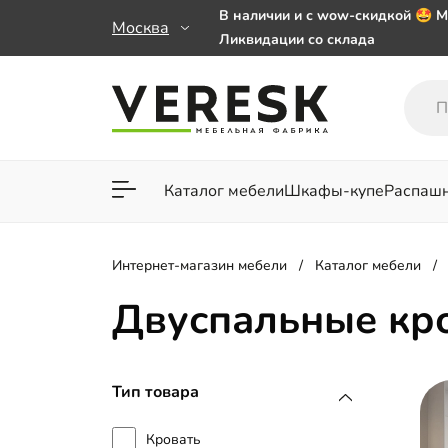
В наличии и с wow-скидкой 🤩 М
Москва
Ликвидации со склада
Мебель на заказ. Выбирайте 🎁
заказе от 50 000 ₽
Важно! Наш Whatsapp переехал
+79101813475 💌
Каталог мебели
Шкафы-купе
Распаш
Для гостиной
Для спа
Интернет-магазин мебели
Каталог мебели
Двуспальные кро
Тип товара
Кровать