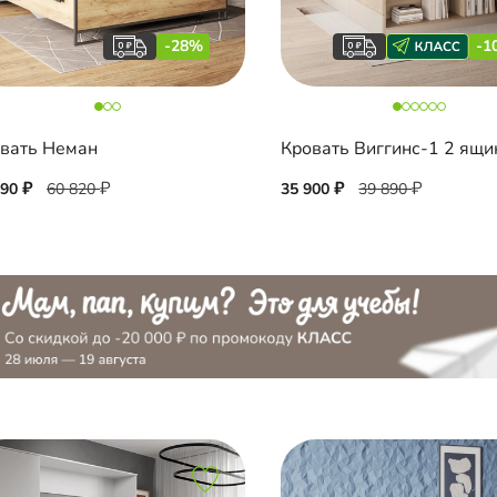
-28%
-1
вать Неман
Кровать Виггинс-1 2 ящи
790
60 820
35 900
39 890