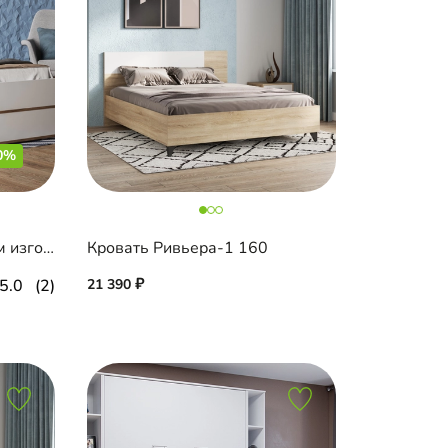
0%
Кровать Чилли-1 с мягким изголовьем
Кровать Ривьера-1 160
5.0
(2)
21 390