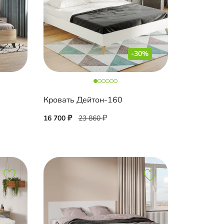
-30%
Кровать Дейтон-160
16 700
23 860