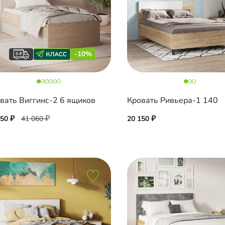
-10%
вать Виггинс-2 6 ящиков
Кровать Ривьера-1 140
950
41 060
20 150