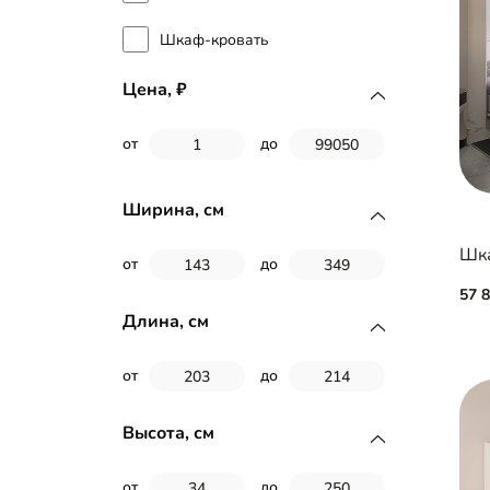
Шкаф-кровать
Цена,
от
до
Ширина, см
Шка
от
до
57 
Длина, см
от
до
Высота, см
от
до