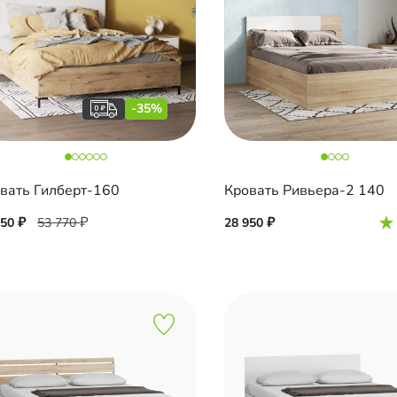
-35%
вать Гилберт-160
Кровать Ривьера-2 140
950
53 770
28 950