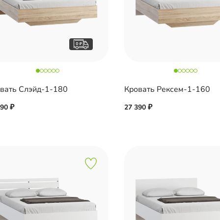
вать Слэйд-1-180
Кровать Рексем-1-160
990
27 390