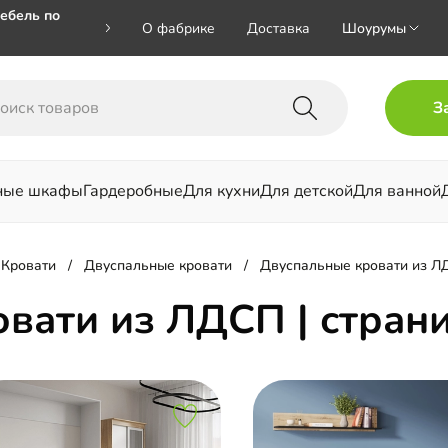
ебель по
О фабрике
Доставка
Шоурумы
🎁🎁 при
З
 на номер
ные шкафы
Гардеробные
Для кухни
Для детской
Для ванной
льни
Кровати
Двуспальные кровати
Двуспальные кровати из 
вати из ЛДСП | стран