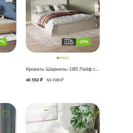
7%
-10%
Кровать Шармель-180 Лайф с мягким изголовьем
46 550
51 720