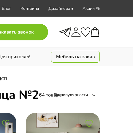
Блог
Контакты
Дизайнерам
Акции %
аказать звонок
Для прихожей
Мебель на заказ
ЛДСП
ица №2
64 товара
По популярности