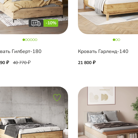
-10%
вать Гилберт-180
Кровать Гарленд-140
690
40 770
21 800