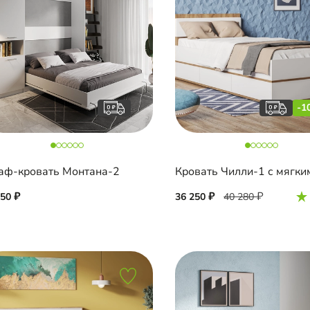
-1
ф-кровать Монтана-2
250
36 250
40 280