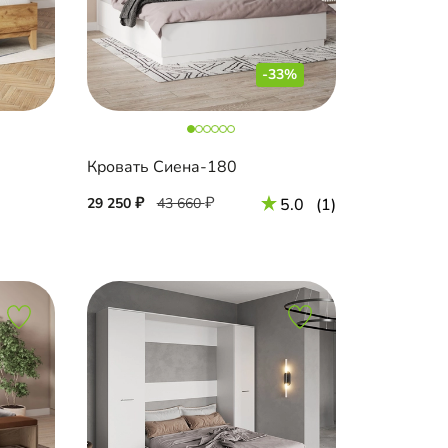
-33%
Кровать Сиена-180
29 250
43 660
5.0
(1)