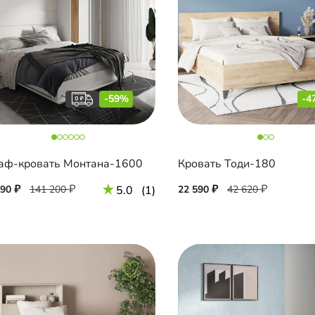
-59%
-4
ф-кровать Монтана-1600
Кровать Тоди-180
890
141 200
5.0
(1)
22 590
42 620