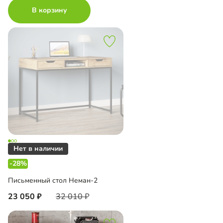
В корзину
-28%
Письменный стол Неман-2
23 050
32 010