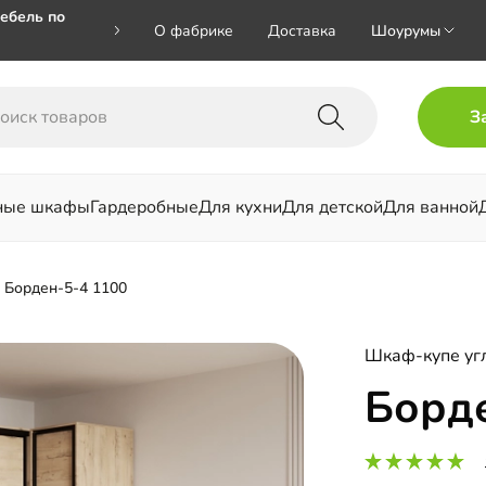
ебель по
О фабрике
Доставка
Шоурумы
🎁🎁 при
З
 на номер
ные шкафы
Гардеробные
Для кухни
Для детской
Для ванной
льни
Борден-5-4 1100
Шкаф-купе уг
Борде