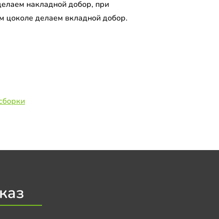
делаем накладной добор, при
м цоколе делаем вкладной добор.
сборки
каз