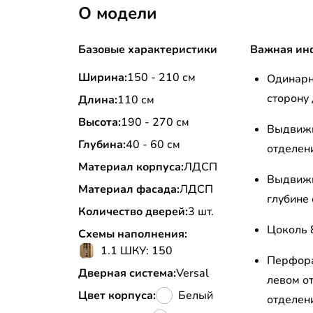
О модели
Базовые характеристики
Важная ин
Ширина:
150 - 210 см
Одинарн
сторону
Длина:
110 см
Высота:
190 - 270 см
Выдвижн
Глубина:
40 - 60 см
отделен
Материал корпуса:
ЛДСП
Выдвижн
Материал фасада:
ЛДСП
глубине 
Количество дверей:
3 шт.
Цоколь 
Схемы наполнения:
1.1 ШКУ: 150
Перфора
Дверная система:
Versal
левом о
Цвет корпуса:
Белый
отделен