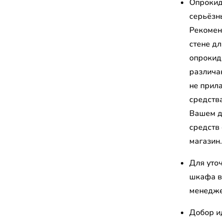
Опрокид
серьёзн
Рекомен
стене д
опрокид
различа
не прил
средств
Вашем д
средств
магазин
Для уто
шкафа в
менедж
Добор и