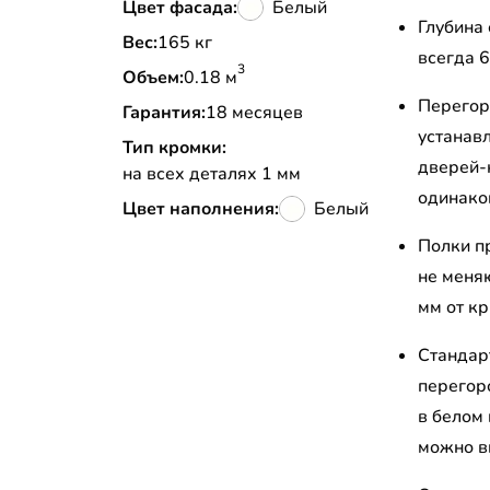
Цвет фасада:
Белый
Глубина
Вес:
165 кг
всегда 
3
Объем:
0.18 м
Перегор
Гарантия:
18 месяцев
устанав
Тип кромки:
дверей-
на всех деталях 1 мм
одинако
Цвет наполнения:
Белый
Полки п
не меня
мм от к
Стандар
перегор
в белом 
можно в