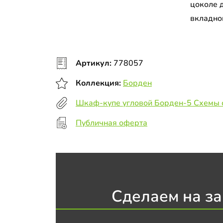
цоколе 
вкладно
Артикул:
778057
Коллекция:
Борден
Шкаф-купе угловой Борден-5 Схемы 
Публичная оферта
Сделаем на за