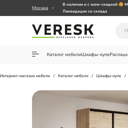
В наличии и с wow-скидкой 🤩 М
Москва
Ликвидации со склада
Мебель на заказ. Выбирайте 🎁
заказе от 50 000 ₽
Важно! Наш Whatsapp переехал
+79101813475 💌
Каталог мебели
Шкафы-купе
Распаш
Для гостиной
Для спа
Интернет-магазин мебели
Каталог мебели
Шкафы-купе