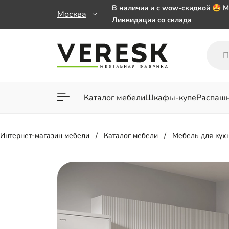
В наличии и с wow-скидкой 🤩 М
Москва
Ликвидации со склада
Мебель на заказ. Выбирайте 🎁
заказе от 50 000 ₽
Важно! Наш Whatsapp переехал
+79101813475 💌
Каталог мебели
Шкафы-купе
Распаш
Для гостиной
Для спа
Интернет-магазин мебели
Каталог мебели
Мебель для кух