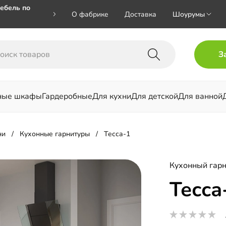
ебель по
О фабрике
Доставка
Шоурумы
🎁🎁 при
З
 на номер
ные шкафы
Гардеробные
Для кухни
Для детской
Для ванной
льни
ни
Кухонные гарнитуры
Тесса-1
Кухонный гарн
Тесса