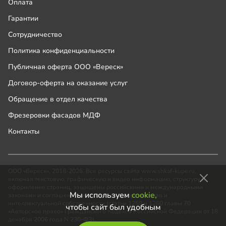
Оплата
Гарантии
Сотрудничество
Политика конфиденциальности
Публичная оферта ООО «Вереск»
Договор-оферта на оказание услуг
Обращение в отдел качества
Фрезеровки фасадов МДФ
Контакты
ООО «Вереск», 2018-2026. Все ресурсы сайта www.shkaf-kupe.ru,
включая текстовую, графическую и видео информацию, структуру и
оформление страниц, защищены российскими и международными
Мы используем
cookie,
законами и соглашениями об охране авторских прав и
интеллектуальной собственности (статьи 1259 и 1260 главы 70
чтобы сайт был удобным
«Авторское право» Гражданского Кодекса Российской Федерации от 18
декабря 2006 года N 230-ФЗ).