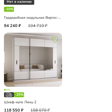
-10%
Гардеробная модульная Виргес-3 Блэк
94 240
104 710
-25%
Шкаф-купе Линц-2
118 550
158 070