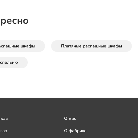
ересно
аспашные шкафы
Платяные распашные шкафы
спальню
аказ
О нас
аказ
О фабрике