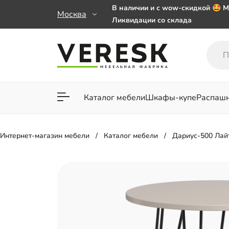
В наличии и с wow-скидкой 🤩 М
Москва
Ликвидации со склада
Мебель на заказ. Выбирайте 🎁
заказе от 50 000 ₽
Важно! Наш Whatsapp переехал
+79101813475 💌
Каталог мебели
Шкафы-купе
Распаш
Для гостиной
Для спа
Интернет-магазин мебели
Каталог мебели
Дариус-500 Лай