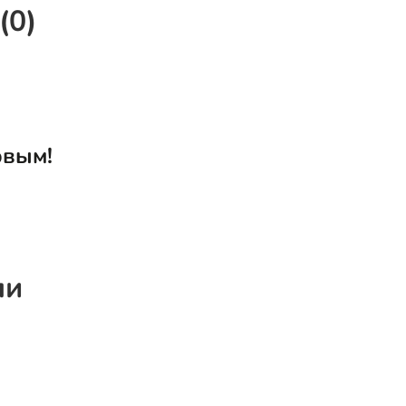
(0)
рвым!
ли