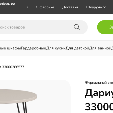
ебель по
О фабрике
Доставка
Шоурумы
🎁🎁 при
З
 на номер
ные шкафы
Гардеробные
Для кухни
Для детской
Для ванной
льни
т 33000386577
Журнальный сто
Дари
3300