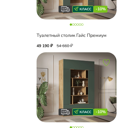
-10%
Туалетный столик Гайс Премиум
49 190
54 660
-10%