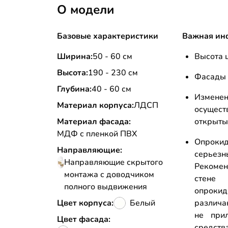
О модели
Базовые характеристики
Важная ин
Ширина:
50 - 60 см
Высота ц
Высота:
190 - 230 см
Фасады 
Глубина:
40 - 60 см
Измен
Материал корпуса:
ЛДСП
осущес
Материал фасада:
открыты
МДФ с пленкой ПВХ
Опрокид
Направляющие:
серьез
Направляющие скрытого
Рекоме
монтажа с доводчиком
стене
полного выдвижения
опрок
Цвет корпуса:
Белый
различа
не прил
Цвет фасада:
средств