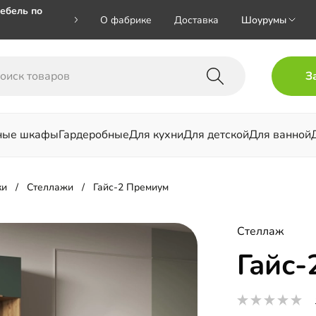
ебель по
О фабрике
Доставка
Шоурумы
🎁🎁 при
З
 на номер
ные шкафы
Гардеробные
Для кухни
Для детской
Для ванной
льни
ки
Стеллажи
Гайс-2 Премиум
Стеллаж
Гайс-