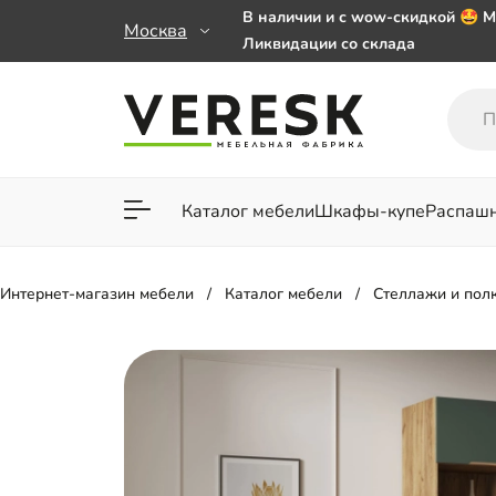
В наличии и с wow-скидкой 🤩 М
Москва
Ликвидации со склада
Мебель на заказ. Выбирайте 🎁
заказе от 50 000 ₽
Важно! Наш Whatsapp переехал
+79101813475 💌
Каталог мебели
Шкафы-купе
Распаш
Для гостиной
Для спа
Интернет-магазин мебели
Каталог мебели
Стеллажи и пол