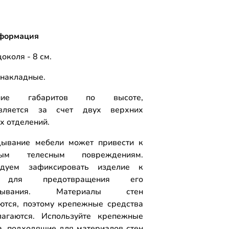
формация
околя - 8 см.
накладные.
ение габаритов по высоте,
твляется за счет двух верхних
х отделений.
ывание мебели может привести к
ным телесным повреждениям.
ндуем зафиксировать изделие к
 для предотвращения его
идывания. Материалы стен
ются, поэтому крепежные средства
агаются. Используйте крепежные
а, подходящие для материалов стен