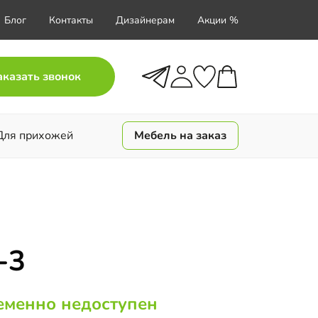
Блог
Контакты
Дизайнерам
Акции %
аказать звонок
Для прихожей
Мебель на заказ
-3
еменно недоступен