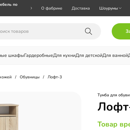
ебель по
О фабрике
Доставка
Шоурумы
🎁🎁 при
З
 на номер
ные шкафы
Гардеробные
Для кухни
Для детской
Для ванной
льни
ихожей
Обувницы
Лофт-3
Тумба для обуви
Лофт
Товар вр