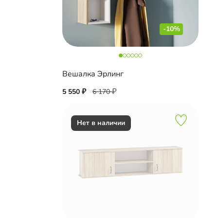
-10%
Вешалка Эрлинг
5 550
6 170