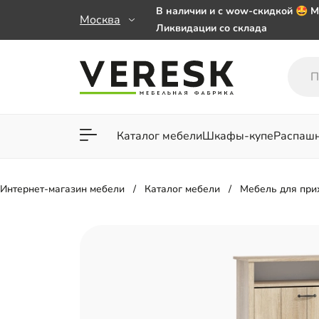
В наличии и с wow-скидкой 🤩 М
Москва
Ликвидации со склада
Мебель на заказ. Выбирайте 🎁
заказе от 50 000 ₽
Важно! Наш Whatsapp переехал
+79101813475 💌
Каталог мебели
Шкафы-купе
Распаш
Для гостиной
Для спа
Интернет-магазин мебели
Каталог мебели
Мебель для пр