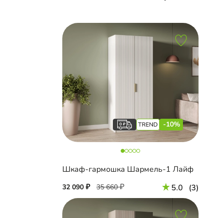
-10%
Шкаф-гармошка Шармель-1 Лайф
32 090
35 660
5.0
(3)