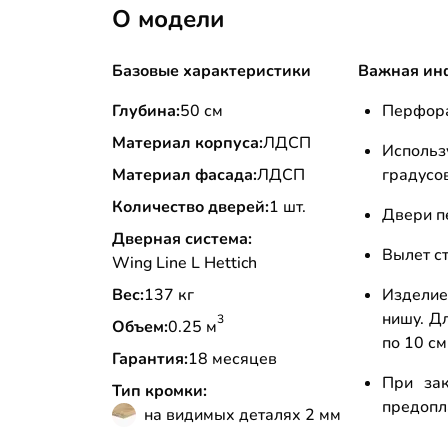
О модели
Базовые характеристики
Важная ин
Глубина:
50 см
Перфора
Материал корпуса:
ЛДСП
Использ
Материал фасада:
ЛДСП
градусо
Количество дверей:
1 шт.
Двери п
Дверная система:
Вылет ст
Wing Line L Hettich
Вес:
137 кг
Изделие
нишу. Д
3
Объем:
0.25 м
по 10 с
Гарантия:
18 месяцев
При зак
Тип кромки:
предопл
на видимых деталях 2 мм