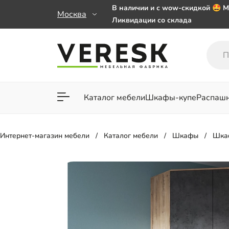
В наличии и с wow-скидкой 🤩 М
Москва
Ликвидации со склада
Мебель на заказ. Выбирайте 🎁
заказе от 50 000 ₽
Важно! Наш Whatsapp переехал
+79101813475 💌
Каталог мебели
Шкафы-купе
Распаш
Для гостиной
Для спа
Интернет-магазин мебели
Каталог мебели
Шкафы
Шка