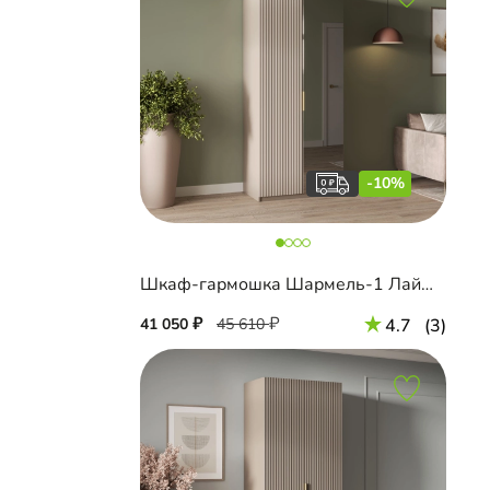
-10%
Шкаф-гармошка Шармель-1 Лайф с зеркалом
41 050
45 610
4.7
(3)