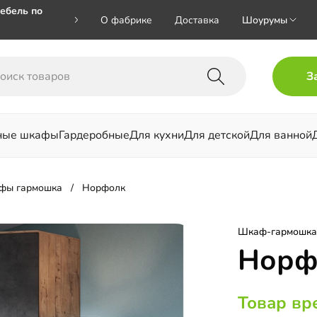
ебель по
О фабрике
Доставка
Шоурумы
🎁🎁 при
З
 на номер
ные шкафы
Гардеробные
Для кухни
Для детской
Для ванной
льни
фы гармошка
Норфолк
Шкаф-гармошка
Норф
Товар вр