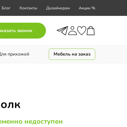
Блог
Контакты
Дизайнерам
Акции %
аказать звонок
Для прихожей
Мебель на заказ
олк
еменно недоступен