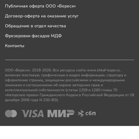
Публичная оферта ООО «Вереск»
Договор-оферта на оказание услуг
Обращение в отдел качества
Фрезеровки фасадов МДФ
Контакты
ООО «Вереск», 2018-2026. Все ресурсы сайта www.shkaf-kupe.ru,
включая текстовую, графическую и видео информацию, структуру и
оформление страниц, защищены российскими и международными
законами и соглашениями об охране авторских прав и
интеллектуальной собственности (статьи 1259 и 1260 главы 70
«Авторское право» Гражданского Кодекса Российской Федерации от 18
декабря 2006 года N 230-ФЗ).