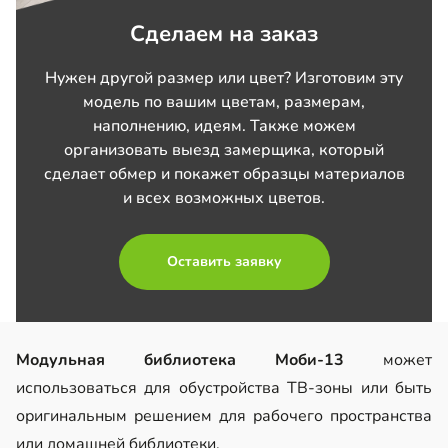
Стеллаж Моби-1
Сделаем на заказ
+5 250
к цене
Нужен другой размер или цвет? Изготовим эту
Выбрать размер
модель по вашим цветам, размерам,
наполнению, идеям. Также можем
Стеллаж Моби-2
организовать выезд замерщика, который
+10 500
к цене
сделает обмер и покажет образцы материалов
и всех возможных цветов.
Выбрать размер
Стеллаж Моби-4
Оставить заявку
+10 490
к цене
Выбрать размер
Модульная библиотека Моби-13
может
Письменный стол Моби
использоваться для обустройства ТВ-зоны или быть
+13 890
к цене
оригинальным решением для рабочего пространства
или домашней библиотеки.