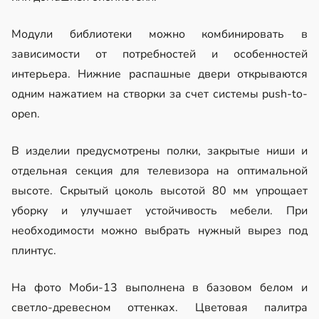
Выбрать размер
Модули библиотеки можно комбинировать в
Антресоль Моби-1
зависимости от потребностей и особенностей
+2 450
к цене
интерьера. Нижние распашные двери открываются
Выбрать размер
одним нажатием на створки за счет системы push-to-
open.
Антресоль Моби-3 70х36х34
+5 190
к цене
В изделии предусмотрены полки, закрытые ниши и
отдельная секция для телевизора на оптимальной
Книжный шкаф Моби-1
высоте. Скрытый цоколь высотой 80 мм упрощает
+5 700
к цене
уборку и улучшает устойчивость мебели. При
необходимости можно выбрать нужный вырез под
Выбрать размер
плинтус.
На фото Моби-13 выполнена в базовом белом и
светло-древесном оттенках. Цветовая палитра