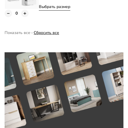
Выбрать размер
Тумба Моби-5 70х75х34
+10 750
к цене
Показать все
Сбросить все
Витрина Моби-1
+12 450
к цене
Выбрать размер
Витрина Моби-2
+21 950
к цене
Выбрать размер