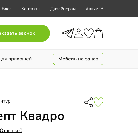
Блог
Контакты
Дизайнерам
Акции %
аказать звонок
Для прихожей
Мебель на заказ
итур
епт Квадро
Отзывы 0