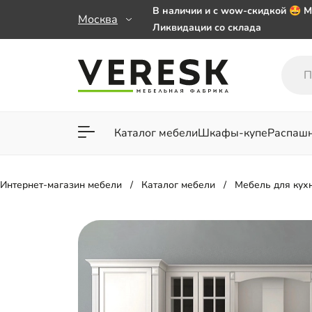
В наличии и с wow-скидкой 🤩 М
Москва
Ликвидации со склада
Мебель на заказ. Выбирайте 🎁
заказе от 50 000 ₽
Важно! Наш Whatsapp переехал
+79101813475 💌
Каталог мебели
Шкафы-купе
Распаш
Для гостиной
Для спа
Интернет-магазин мебели
Каталог мебели
Мебель для кух