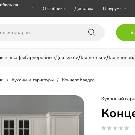
ебель по
О фабрике
Доставка
Шоурумы
🎁🎁 при
З
 на номер
ные шкафы
Гардеробные
Для кухни
Для детской
Для ванной
льни
ни
Кухонные гарнитуры
Концепт Квадро
Кухонный гарн
Конц