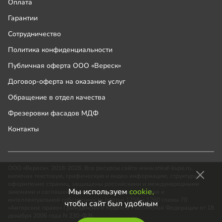
Оплата
Гарантии
Сотрудничество
Политика конфиденциальности
Публичная оферта ООО «Вереск»
Договор-оферта на оказание услуг
Обращение в отдел качества
Фрезеровки фасадов МДФ
Контакты
ООО «Вереск», 2018-2026. Все ресурсы сайта www.shkaf-kupe.ru,
включая текстовую, графическую и видео информацию, структуру и
оформление страниц, защищены российскими и международными
Мы используем
cookie,
законами и соглашениями об охране авторских прав и
интеллектуальной собственности (статьи 1259 и 1260 главы 70
чтобы сайт был удобным
«Авторское право» Гражданского Кодекса Российской Федерации от 18
декабря 2006 года N 230-ФЗ).