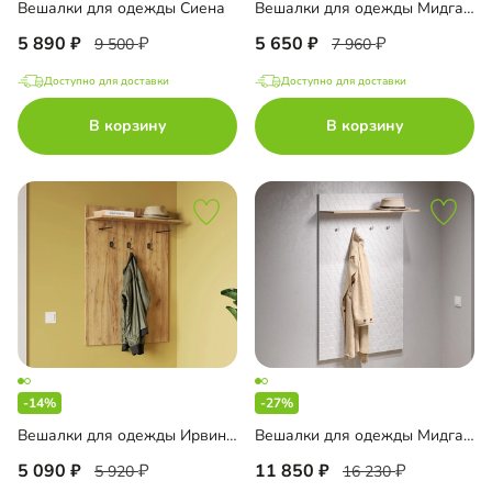
Вешалки для одежды Сиена
Вешалки для одежды Мидгард-1
до
5 890
5 650
9 500
7 960
Доступно для доставки
Доступно для доставки
до
В корзину
В корзину
до
с пленкой ПВХ
с эмалью
-14%
-27%
Вешалки для одежды Ирвинг-1
Вешалки для одежды Мидгард-2
5 090
11 850
5 920
16 230