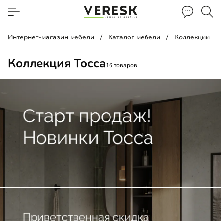
Интернет-магазин мебели
Каталог мебели
Коллекции
Коллекция Тосса
16 товаров
 над инсталляцией
есная тумба в ванную комнату
 под стиральную машину
лект мебели в ванную комнату