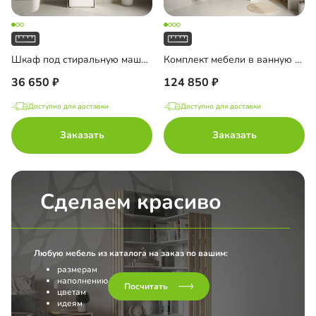
Шкаф под стиральную машину Тосса-2
Комплект мебели в ванную комнату Тосса-2
36 650
124 850
Доступно для доставки
Доступно для доставки
Заказать
Заказать
Сделаем красиво
Любую мебель из каталога на заказ по вашим:
размерам
наполнению
Посчитать
цветам
идеям