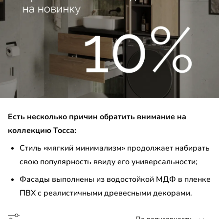
 в ванную комнату
есной шкаф
до
до
Есть несколько причин обратить внимание на
коллекцию Тосса:
Стиль «мягкий минимализм» продолжает набирать
свою популярность ввиду его универсальности;
до
Фасады выполнены из водостойкой МДФ в пленке
ПВХ с реалистичными древесными декорами.
до