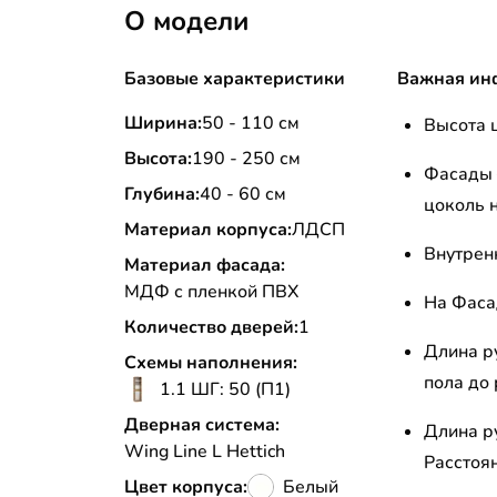
О модели
Базовые характеристики
Важная ин
Ширина:
50 - 110 см
Высота 
Высота:
190 - 250 см
Фасады 
Глубина:
40 - 60 см
цоколь н
Материал корпуса:
ЛДСП
Внутрен
Материал фасада:
МДФ с пленкой ПВХ
На Фаса
Количество дверей:
1
Длина р
Схемы наполнения:
пола до 
1.1 ШГ: 50 (П1)
Дверная система:
Длина р
Wing Line L Hettich
Расстоян
Цвет корпуса:
Белый