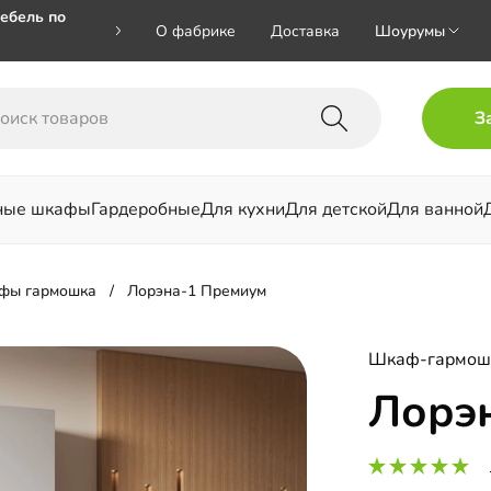
ебель по
О фабрике
Доставка
Шоурумы
🎁🎁 при
З
 на номер
ные шкафы
Гардеробные
Для кухни
Для детской
Для ванной
льни
фы гармошка
Лорэна-1 Премиум
Шкаф-гармош
Лорэ