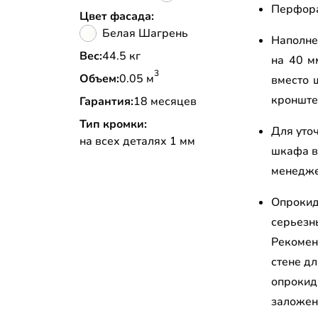
Перфора
Цвет фасада:
Белая Шагрень
Наполне
Вес:
44.5 кг
на 40 м
3
Объем:
0.05 м
вместо 
кронште
Гарантия:
18 месяцев
Тип кромки:
Для уто
на всех деталях 1 мм
шкафа в
менедж
Опрокид
серьезн
Рекомен
стене д
опрокид
заложен