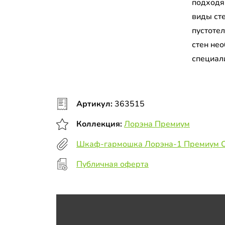
подходя
виды сте
пустоте
стен не
специал
Артикул:
363515
Коллекция:
Лорэна Премиум
Шкаф-гармошка Лорэна-1 Премиум 
Публичная оферта