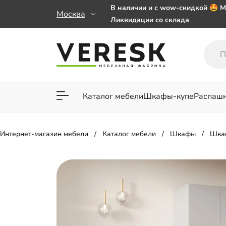
В наличии и с wow-скидкой 🤩 М
Москва
Ликвидации со склада
Мебель на заказ. Выбирайте 🎁
заказе от 50 000 ₽
Важно! Наш Whatsapp переехал
+79101813475 💌
Каталог мебели
Шкафы-купе
Распаш
Для гостиной
Для спа
Интернет-магазин мебели
Каталог мебели
Шкафы
Шка