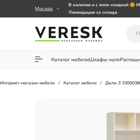
В наличии и с wow-скидкой 🤩 М
Москва
Ликвидации со склада
Мебель на заказ. Выбирайте 🎁
заказе от 50 000 ₽
Важно! Наш Whatsapp переехал
+79101813475 💌
Каталог мебели
Шкафы-купе
Распаш
Для гостиной
Для спа
Интернет-магазин мебели
Каталог мебели
Дели-3 3300038