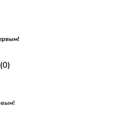
ервым!
(0)
рвым!