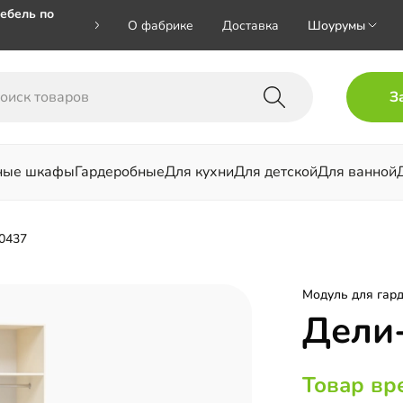
ебель по
О фабрике
Доставка
Шоурумы
🎁🎁 при
З
 на номер
ные шкафы
Гардеробные
Для кухни
Для детской
Для ванной
льни
0437
Модуль для гар
Дели
Товар вр