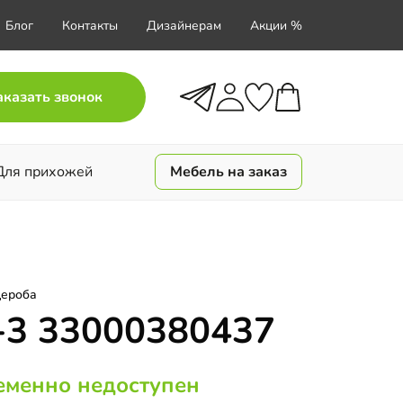
Блог
Контакты
Дизайнерам
Акции %
аказать звонок
Для прихожей
Мебель на заказ
дероба
-3 33000380437
еменно недоступен