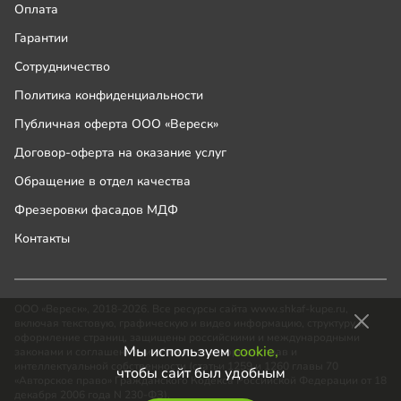
Оплата
Гарантии
Сотрудничество
Политика конфиденциальности
Публичная оферта ООО «Вереск»
Договор-оферта на оказание услуг
Обращение в отдел качества
Фрезеровки фасадов МДФ
Контакты
ООО «Вереск», 2018-2026. Все ресурсы сайта www.shkaf-kupe.ru,
включая текстовую, графическую и видео информацию, структуру и
оформление страниц, защищены российскими и международными
Мы используем
cookie,
законами и соглашениями об охране авторских прав и
интеллектуальной собственности (статьи 1259 и 1260 главы 70
чтобы сайт был удобным
«Авторское право» Гражданского Кодекса Российской Федерации от 18
декабря 2006 года N 230-ФЗ).