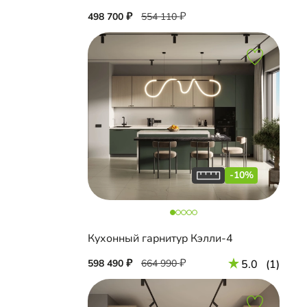
498 700
554 110
-10%
Кухонный гарнитур Кэлли-4
598 490
664 990
5.0
(1)