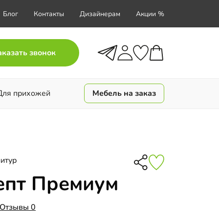
Блог
Контакты
Дизайнерам
Акции %
аказать звонок
Для прихожей
Мебель на заказ
итур
епт Премиум
Отзывы 0