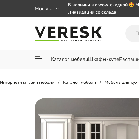
В наличии и с wow-скидкой 🤩 М
Москва
Ликвидации со склада
Мебель на заказ. Выбирайте 🎁
заказе от 50 000 ₽
Важно! Наш Whatsapp переехал
+79101813475 💌
Каталог мебели
Шкафы-купе
Распаш
Для гостиной
Для спа
Интернет-магазин мебели
Каталог мебели
Мебель для кух