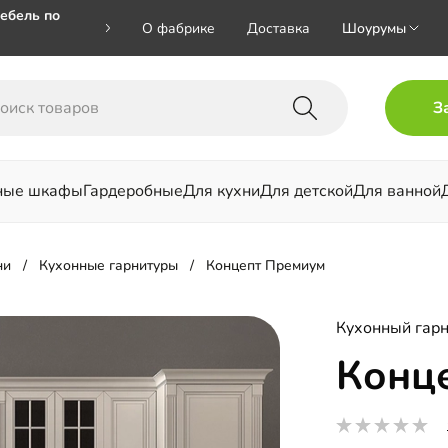
ебель по
О фабрике
Доставка
Шоурумы
🎁🎁 при
З
 на номер
ные шкафы
Гардеробные
Для кухни
Для детской
Для ванной
льни
ни
Кухонные гарнитуры
Концепт Премиум
Кухонный гарн
Конц