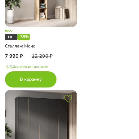
-35%
Стеллаж Монс
7 990
12 290
Доступно для доставки
В корзину