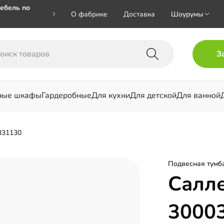
ебель по
О фабрике
Доставка
Шоурумы
🎁🎁 при
З
 на номер
ные шкафы
Гардеробные
Для кухни
Для детской
Для ванной
льни
331130
Подвесная тумб
Салл
3000