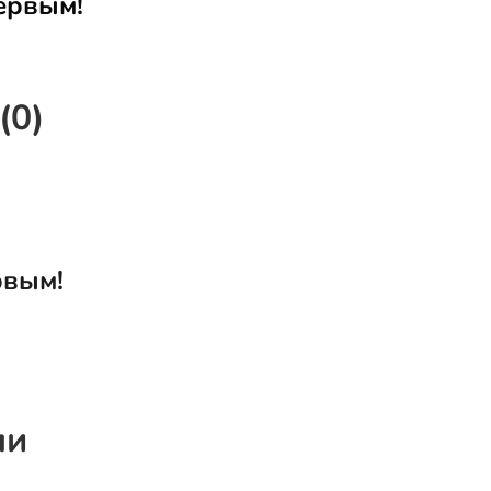
ервым!
(0)
рвым!
ли