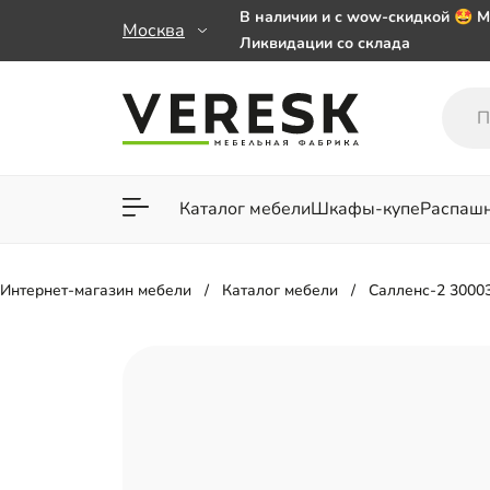
В наличии и с wow-скидкой 🤩 М
Москва
Ликвидации со склада
Мебель на заказ. Выбирайте 🎁
заказе от 50 000 ₽
Важно! Наш Whatsapp переехал
+79101813475 💌
Каталог мебели
Шкафы-купе
Распаш
Для гостиной
Для спа
Интернет-магазин мебели
Каталог мебели
Салленс-2 3000