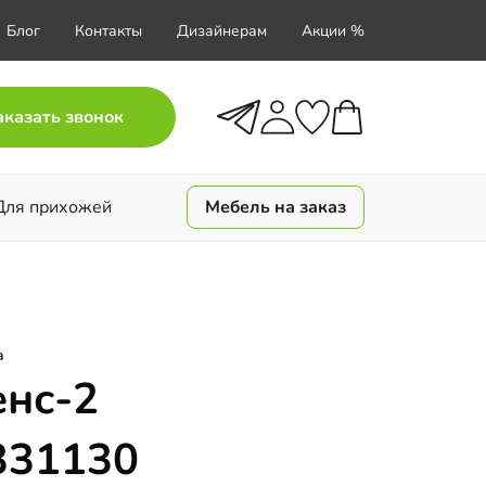
Блог
Контакты
Дизайнерам
Акции %
аказать звонок
Для прихожей
Мебель на заказ
а
енс-2
331130