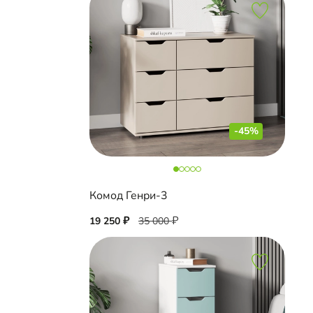
-45%
Комод Генри-3
19 250
35 000