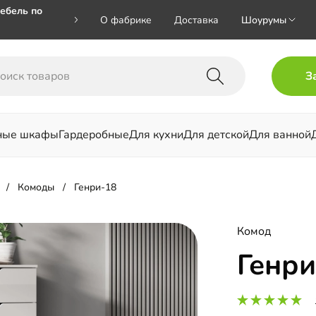
ебель по
О фабрике
Доставка
Шоурумы
🎁🎁 при
З
 на номер
ные шкафы
Гардеробные
Для кухни
Для детской
Для ванной
льни
Комоды
Генри-18
Комод
Генри