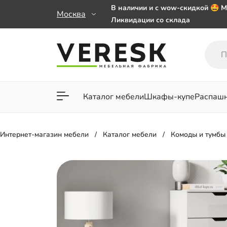
В наличии и с wow-скидкой 🤩 М
Москва
Ликвидации со склада
Мебель на заказ. Выбирайте 🎁
заказе от 50 000 ₽
Важно! Наш Whatsapp переехал
+79101813475 💌
Каталог мебели
Шкафы-купе
Распаш
Для гостиной
Для спа
Интернет-магазин мебели
Каталог мебели
Комоды и тумбы